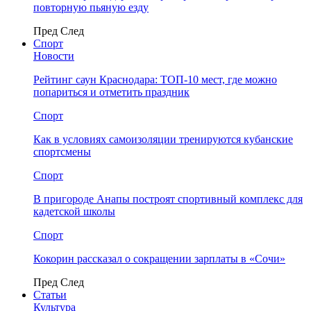
повторную пьяную езду
Пред
След
Спорт
Новости
Рейтинг саун Краснодара: ТОП-10 мест, где можно
попариться и отметить праздник
Спорт
Как в условиях самоизоляции тренируются кубанские
спортсмены
Спорт
В пригороде Анапы построят спортивный комплекс для
кадетской школы
Спорт
Кокорин рассказал о сокращении зарплаты в «Сочи»
Пред
След
Статьи
Культура