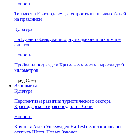
Новости
Топ мест в Краснодаре: где устроить шашлыки с баней
на праздники
Культура
На Кубани обнаружили одну из древнейших в мире
синагог
Новости
Пробка на подъезде к Крымскому мосту выросла до 9
километров
Пред
След
Экономика
Культура
Перспективы развития туристического сектора
Краснодарского края обсудили в Сочи
Новости
Крупная Атака Volkswagen На Tesla. Запланировано
открыть Шесть Новых Заводов