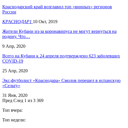
Краснодарский край возглавил топ «винных» регионов
России
КРАСНОДАР1
10 Окт, 2019
Жители Кубани из-за коронавируса не могут вернуться на
родину. Что…
9 Апр, 2020
Всего на Кубани к 24 апреля подтверждено 623 заболевших
COVID-19
25 Апр, 2020
Экс-футболист «Краснодара» Смолов перешел в испанскую
«Сельту»
31 Янв, 2020
Пред
След
1 из 3 369
Топ вчера:
Топ недели: