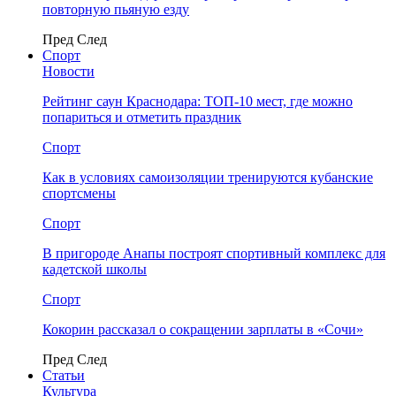
повторную пьяную езду
Пред
След
Спорт
Новости
Рейтинг саун Краснодара: ТОП-10 мест, где можно
попариться и отметить праздник
Спорт
Как в условиях самоизоляции тренируются кубанские
спортсмены
Спорт
В пригороде Анапы построят спортивный комплекс для
кадетской школы
Спорт
Кокорин рассказал о сокращении зарплаты в «Сочи»
Пред
След
Статьи
Культура