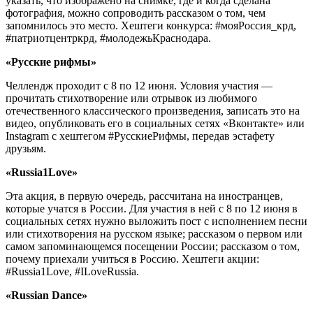
указать, что изображено на снимке, где и когда сделана
фотография, можно сопроводить рассказом о том, чем
запомнилось это место. Хештеги конкурса: #мояРоссия_крд,
#патриотцентркрд, #молодежьКраснодара.
«Русские рифмы»
Челлендж проходит с 8 по 12 июня. Условия участия —
прочитать стихотворение или отрывок из любимого
отечественного классического произведения, записать это на
видео, опубликовать его в социальных сетях «Вконтакте» или
Instagram с хештегом #РусскиеРифмы, передав эстафету
друзьям.
«Russia1Love»
Эта акция, в первую очередь, рассчитана на иностранцев,
которые учатся в России. Для участия в ней с 8 по 12 июня в
социальных сетях нужно выложить пост с исполнением песни
или стихотворения на русском языке; рассказом о первом или
самом запоминающемся посещении России; рассказом о том,
почему приехали учиться в Россию. Хештеги акции:
#Russia1Love, #ILoveRussia.
«Russian Dance»