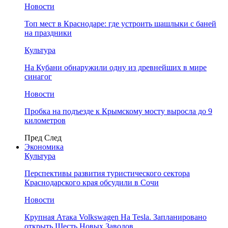
Новости
Топ мест в Краснодаре: где устроить шашлыки с баней
на праздники
Культура
На Кубани обнаружили одну из древнейших в мире
синагог
Новости
Пробка на подъезде к Крымскому мосту выросла до 9
километров
Пред
След
Экономика
Культура
Перспективы развития туристического сектора
Краснодарского края обсудили в Сочи
Новости
Крупная Атака Volkswagen На Tesla. Запланировано
открыть Шесть Новых Заводов