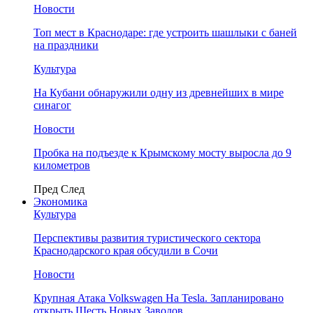
Новости
Топ мест в Краснодаре: где устроить шашлыки с баней
на праздники
Культура
На Кубани обнаружили одну из древнейших в мире
синагог
Новости
Пробка на подъезде к Крымскому мосту выросла до 9
километров
Пред
След
Экономика
Культура
Перспективы развития туристического сектора
Краснодарского края обсудили в Сочи
Новости
Крупная Атака Volkswagen На Tesla. Запланировано
открыть Шесть Новых Заводов