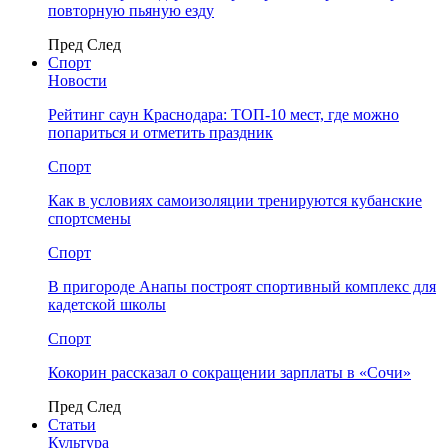
повторную пьяную езду
Пред
След
Спорт
Новости
Рейтинг саун Краснодара: ТОП-10 мест, где можно
попариться и отметить праздник
Спорт
Как в условиях самоизоляции тренируются кубанские
спортсмены
Спорт
В пригороде Анапы построят спортивный комплекс для
кадетской школы
Спорт
Кокорин рассказал о сокращении зарплаты в «Сочи»
Пред
След
Статьи
Культура