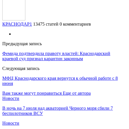
КРАСНОДАР1
13475 статей
0 комментариев
Предыдущая запись
Фемида подтвердила правоту властей: Краснодарский
краевой суд признал карантин законным
Следующая запись
МФЦ Краснодарского края вернутся к обычной работе с 8
июня
Вам также могут понравиться
Еще от автора
Новости
В ночь на 7 июля над акваторией Черного моря сбили 7
беспилотников ВСУ
Новости