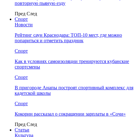
повторную пьяную езду
Пред
След
Спорт
Новости
Рейтинг саун Краснодара: ТОП-10 мест, где можно
попариться и отметить праздник
Спорт
Как в условиях самоизоляции тренируются кубанские
спортсмены
Спорт
В пригороде Анапы построят спортивный комплекс для
кадетской школы
Спорт
Кокорин рассказал о сокращении зарплаты в «Сочи»
Пред
След
Статьи
Культура