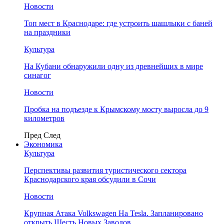
Новости
Топ мест в Краснодаре: где устроить шашлыки с баней
на праздники
Культура
На Кубани обнаружили одну из древнейших в мире
синагог
Новости
Пробка на подъезде к Крымскому мосту выросла до 9
километров
Пред
След
Экономика
Культура
Перспективы развития туристического сектора
Краснодарского края обсудили в Сочи
Новости
Крупная Атака Volkswagen На Tesla. Запланировано
открыть Шесть Новых Заводов