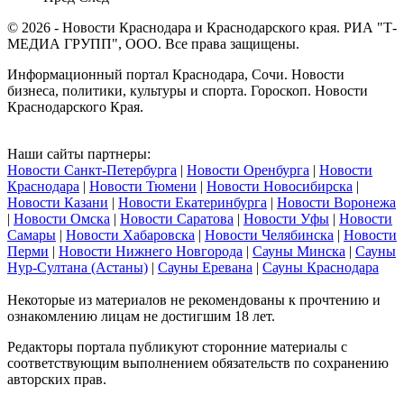
© 2026 - Новости Краснодара и Краснодарского края. РИА "Т-
МЕДИА ГРУПП", ООО. Все права защищены.
Информационный портал Краснодара, Сочи. Новости
бизнеса, политики, культуры и спорта. Гороскоп. Новости
Краснодарского Края.
Наши сайты партнеры:
Новости Санкт-Петербурга
|
Новости Оренбурга
|
Новости
Краснодара
|
Новости Тюмени
|
Новости Новосибирска
|
Новости Казани
|
Новости Екатеринбурга
|
Новости Воронежа
|
Новости Омска
|
Новости Саратова
|
Новости Уфы
|
Новости
Самары
|
Новости Хабаровска
|
Новости Челябинска
|
Новости
Перми
|
Новости Нижнего Новгорода
|
Сауны Минска
|
Сауны
Нур-Султана (Астаны)
|
Сауны Еревана
|
Сауны Краснодара
Некоторые из материалов не рекомендованы к прочтению и
ознакомлению лицам не достигшим 18 лет.
Редакторы портала публикуют сторонние материалы с
соответствующим выполнением обязательств по сохранению
авторских прав.