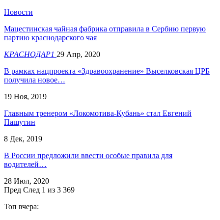
Новости
Мацестинская чайная фабрика отправила в Сербию первую
партию краснодарского чая
КРАСНОДАР1
29 Апр, 2020
В рамках нацпроекта «Здравоохранение» Выселковская ЦРБ
получила новое…
19 Ноя, 2019
Главным тренером «Локомотива-Кубань» стал Евгений
Пашутин
8 Дек, 2019
В России предложили ввести особые правила для
водителей…
28 Июл, 2020
Пред
След
1 из 3 369
Топ вчера: