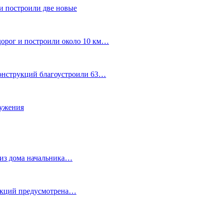
и построили две новые
дорог и построили около 10 км…
конструкций благоустроили 63…
лужения
о из дома начальника…
 акций предусмотрена…