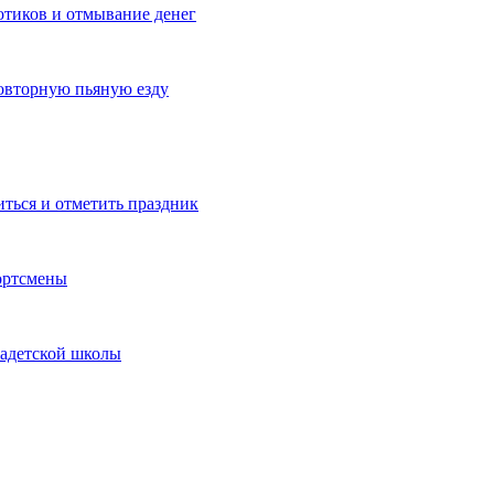
котиков и отмывание денег
овторную пьяную езду
иться и отметить праздник
ортсмены
кадетской школы