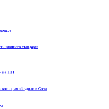
снодара
стиционного стандарта
» на ТНТ
ского края обсудили в Сочи
гог