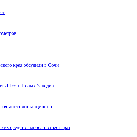
гог
лометров
ского края обсудили в Сочи
рыть Шесть Новых Заводов
рая могут дистанционно
ких средств выросли в шесть раз