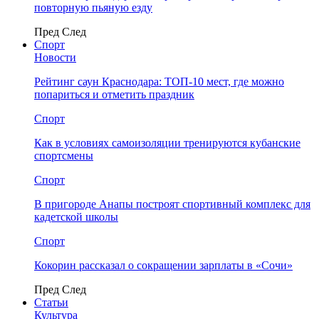
повторную пьяную езду
Пред
След
Спорт
Новости
Рейтинг саун Краснодара: ТОП-10 мест, где можно
попариться и отметить праздник
Спорт
Как в условиях самоизоляции тренируются кубанские
спортсмены
Спорт
В пригороде Анапы построят спортивный комплекс для
кадетской школы
Спорт
Кокорин рассказал о сокращении зарплаты в «Сочи»
Пред
След
Статьи
Культура