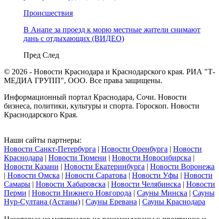
Происшествия
В Анапе за проезд к морю местные жители снимают
дань с отдыхающих (ВИДЕО)
Пред
След
© 2026 - Новости Краснодара и Краснодарского края. РИА "Т-
МЕДИА ГРУПП", ООО. Все права защищены.
Информационный портал Краснодара, Сочи. Новости
бизнеса, политики, культуры и спорта. Гороскоп. Новости
Краснодарского Края.
Наши сайты партнеры:
Новости Санкт-Петербурга
|
Новости Оренбурга
|
Новости
Краснодара
|
Новости Тюмени
|
Новости Новосибирска
|
Новости Казани
|
Новости Екатеринбурга
|
Новости Воронежа
|
Новости Омска
|
Новости Саратова
|
Новости Уфы
|
Новости
Самары
|
Новости Хабаровска
|
Новости Челябинска
|
Новости
Перми
|
Новости Нижнего Новгорода
|
Сауны Минска
|
Сауны
Нур-Султана (Астаны)
|
Сауны Еревана
|
Сауны Краснодара