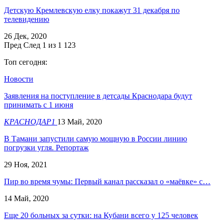
Детскую Кремлевскую елку покажут 31 декабря по
телевидению
26 Дек, 2020
Пред
След
1 из 1 123
Топ сегодня:
Новости
Заявления на поступление в детсады Краснодара будут
принимать с 1 июня
КРАСНОДАР1
13 Май, 2020
В Тамани запустили самую мощную в России линию
погрузки угля. Репортаж
29 Ноя, 2021
Пир во время чумы: Первый канал рассказал о «маёвке» с…
14 Май, 2020
Еще 20 больных за сутки: на Кубани всего у 125 человек