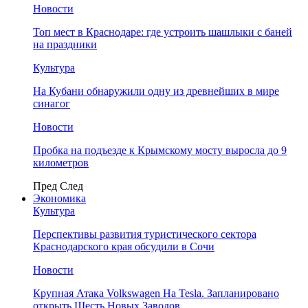
Новости
Топ мест в Краснодаре: где устроить шашлыки с баней
на праздники
Культура
На Кубани обнаружили одну из древнейших в мире
синагог
Новости
Пробка на подъезде к Крымскому мосту выросла до 9
километров
Пред
След
Экономика
Культура
Перспективы развития туристического сектора
Краснодарского края обсудили в Сочи
Новости
Крупная Атака Volkswagen На Tesla. Запланировано
открыть Шесть Новых Заводов