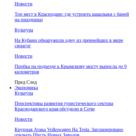
Новости
Топ мест в Краснодаре: где устроить шашлыки с баней
на праздники
Культура
На Кубани обнаружили одну из древнейших в мире
синагог
Новости
Пробка на подъезде к Крымскому мосту выросла до 9
километров
Пред
След
Экономика
Культура
Перспективы развития туристического сектора
Краснодарского края обсудили в Сочи
Новости
Крупная Атака Volkswagen На Tesla. Запланировано
открыть Шесть Новых Заводов