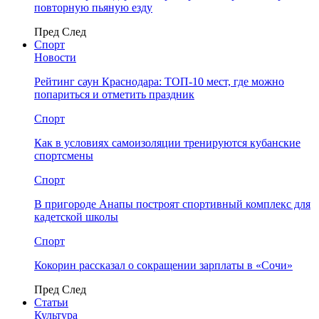
повторную пьяную езду
Пред
След
Спорт
Новости
Рейтинг саун Краснодара: ТОП-10 мест, где можно
попариться и отметить праздник
Спорт
Как в условиях самоизоляции тренируются кубанские
спортсмены
Спорт
В пригороде Анапы построят спортивный комплекс для
кадетской школы
Спорт
Кокорин рассказал о сокращении зарплаты в «Сочи»
Пред
След
Статьи
Культура