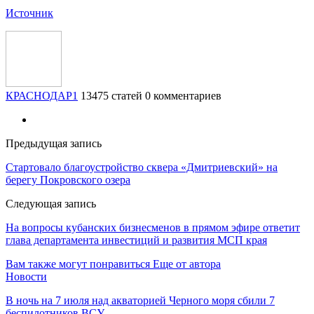
Источник
КРАСНОДАР1
13475 статей
0 комментариев
Предыдущая запись
Стартовало благоустройство сквера «Дмитриевский» на
берегу Покровского озера
Следующая запись
На вопросы кубанских бизнесменов в прямом эфире ответит
глава департамента инвестиций и развития МСП края
Вам также могут понравиться
Еще от автора
Новости
В ночь на 7 июля над акваторией Черного моря сбили 7
беспилотников ВСУ