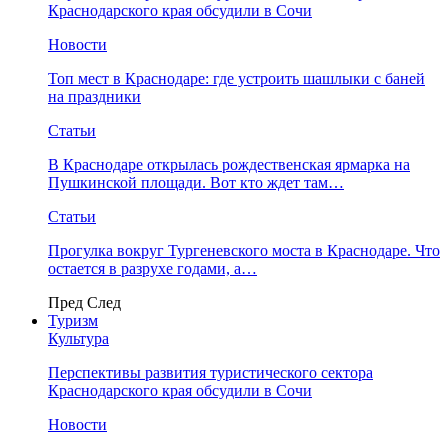
Краснодарского края обсудили в Сочи
Новости
Топ мест в Краснодаре: где устроить шашлыки с баней
на праздники
Статьи
В Краснодаре открылась рождественская ярмарка на
Пушкинской площади. Вот кто ждет там…
Статьи
Прогулка вокруг Тургеневского моста в Краснодаре. Что
остается в разрухе годами, а…
Пред
След
Туризм
Культура
Перспективы развития туристического сектора
Краснодарского края обсудили в Сочи
Новости