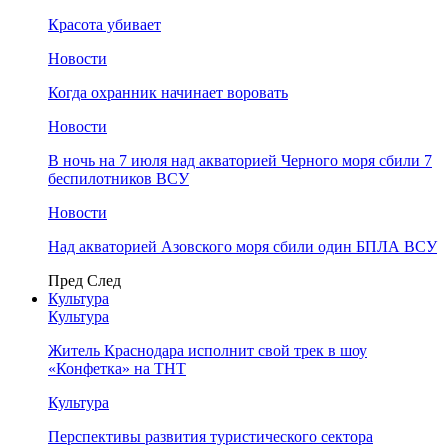
Красота убивает
Новости
Когда охранник начинает воровать
Новости
В ночь на 7 июля над акваторией Черного моря сбили 7
беспилотников ВСУ
Новости
Над акваторией Азовского моря сбили один БПЛА ВСУ
Пред
След
Культура
Культура
Житель Краснодара исполнит свой трек в шоу
«Конфетка» на ТНТ
Культура
Перспективы развития туристического сектора