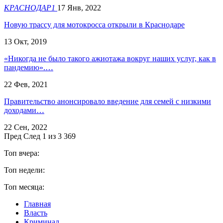
КРАСНОДАР1
17 Янв, 2022
Новую трассу для мотокросса открыли в Краснодаре
13 Окт, 2019
«Никогда не было такого ажиотажа вокруг наших услуг, как в
пандемию».…
22 Фев, 2021
Правительство анонсировало введение для семей с низкими
доходами…
22 Сен, 2022
Пред
След
1 из 3 369
Топ вчера:
Топ недели:
Топ месяца:
Главная
Власть
Криминал