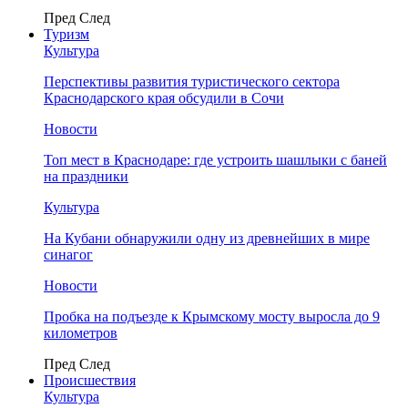
Пред
След
Туризм
Культура
Перспективы развития туристического сектора
Краснодарского края обсудили в Сочи
Новости
Топ мест в Краснодаре: где устроить шашлыки с баней
на праздники
Культура
На Кубани обнаружили одну из древнейших в мире
синагог
Новости
Пробка на подъезде к Крымскому мосту выросла до 9
километров
Пред
След
Происшествия
Культура