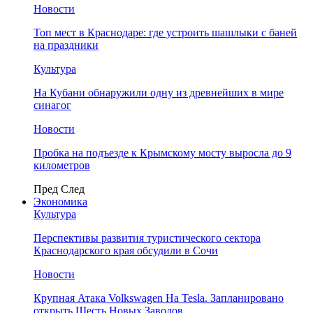
Новости
Топ мест в Краснодаре: где устроить шашлыки с баней
на праздники
Культура
На Кубани обнаружили одну из древнейших в мире
синагог
Новости
Пробка на подъезде к Крымскому мосту выросла до 9
километров
Пред
След
Экономика
Культура
Перспективы развития туристического сектора
Краснодарского края обсудили в Сочи
Новости
Крупная Атака Volkswagen На Tesla. Запланировано
открыть Шесть Новых Заводов