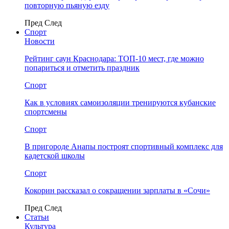
повторную пьяную езду
Пред
След
Спорт
Новости
Рейтинг саун Краснодара: ТОП-10 мест, где можно
попариться и отметить праздник
Спорт
Как в условиях самоизоляции тренируются кубанские
спортсмены
Спорт
В пригороде Анапы построят спортивный комплекс для
кадетской школы
Спорт
Кокорин рассказал о сокращении зарплаты в «Сочи»
Пред
След
Статьи
Культура