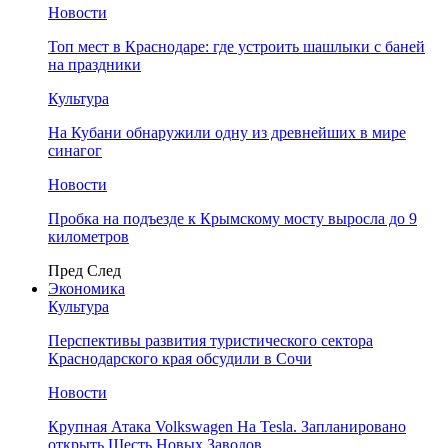
Новости
Топ мест в Краснодаре: где устроить шашлыки с баней
на праздники
Культура
На Кубани обнаружили одну из древнейших в мире
синагог
Новости
Пробка на подъезде к Крымскому мосту выросла до 9
километров
Пред
След
Экономика
Культура
Перспективы развития туристического сектора
Краснодарского края обсудили в Сочи
Новости
Крупная Атака Volkswagen На Tesla. Запланировано
открыть Шесть Новых Заводов