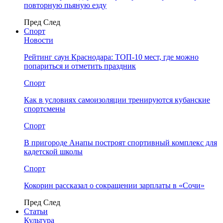
повторную пьяную езду
Пред
След
Спорт
Новости
Рейтинг саун Краснодара: ТОП-10 мест, где можно
попариться и отметить праздник
Спорт
Как в условиях самоизоляции тренируются кубанские
спортсмены
Спорт
В пригороде Анапы построят спортивный комплекс для
кадетской школы
Спорт
Кокорин рассказал о сокращении зарплаты в «Сочи»
Пред
След
Статьи
Культура