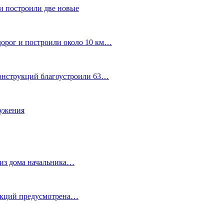
и построили две новые
дорог и построили около 10 км…
конструкций благоустроили 63…
лужения
о из дома начальника…
 акций предусмотрена…