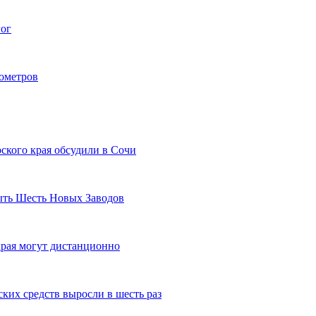
гог
лометров
ского края обсудили в Сочи
рыть Шесть Новых Заводов
рая могут дистанционно
ких средств выросли в шесть раз