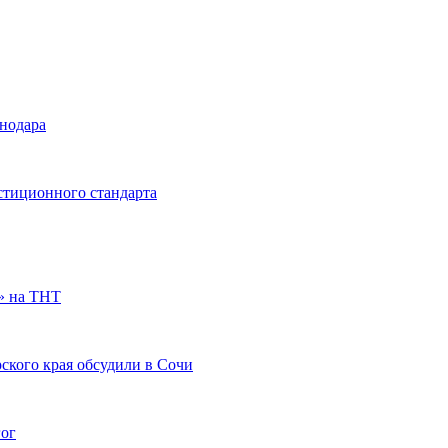
снодара
стиционного стандарта
» на ТНТ
ского края обсудили в Сочи
гог