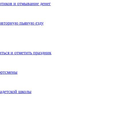
котиков и отмывание денег
овторную пьяную езду
иться и отметить праздник
ортсмены
кадетской школы