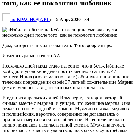
того, как ее поколотил любовник
по
КРАСНОДАР1
в
15 Апр, 2020
184
Дом, который снимали сожители. Фото: google maps.
Изменить размер текста:AA
Несколько дней назад стало известно, что в Усть-Лабинске
возбудили уголовное дело против местного жителя. 47-
летнего
Илью
(имя изменено – авт.) обвиняют в причинении
телесных повреждений своей 37-летней сожительнице
Марии
(имя изменено – авт.), от которых она скончалась.
В один из апрельских дней Илья вернулся в дом, который
снимал вместе с Марией, и увидел, что женщина мертва. Она
лежала на полу в одной из комнат. Мужчина вызвал медиков
и полицейских, вероятно, совершенно не догадываясь о
причинах смерти своей возлюбленной. На ее теле не было
видно признаков насильственной смерти. Мужчина думал,
что она могла упасть и удариться, поскольку злоупотребляла