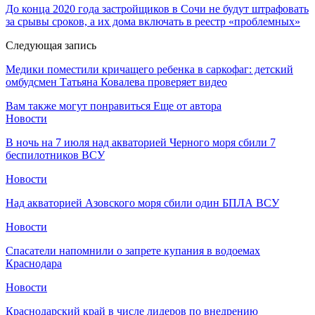
До конца 2020 года застройщиков в Сочи не будут штрафовать
за срывы сроков, а их дома включать в реестр «проблемных»
Следующая запись
Медики поместили кричащего ребенка в саркофаг: детский
омбудсмен Татьяна Ковалева проверяет видео
Вам также могут понравиться
Еще от автора
Новости
В ночь на 7 июля над акваторией Черного моря сбили 7
беспилотников ВСУ
Новости
Над акваторией Азовского моря сбили один БПЛА ВСУ
Новости
Спасатели напомнили о запрете купания в водоемах
Краснодара
Новости
Краснодарский край в числе лидеров по внедрению