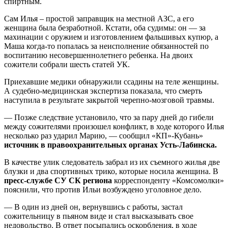
спиртным.
Сам Илья – простой заправщик на местной АЗС, а его
женщина была безработной. Кстати, оба судимы: он — за
махинации с оружием и изготовлением фальшивых купюр, а
Маша когда-то попалась за неисполнение обязанностей по
воспитанию несовершеннолетнего ребенка. На двоих
сожители собрали шесть статей УК.
Приехавшие медики обнаружили ссадины на теле женщины.
А судебно-медицинская экспертиза показала, что смерть
наступила в результате закрытой черепно-мозговой травмы.
— Позже следствие установило, что за пару дней до гибели
между сожителями произошел конфликт, в ходе которого Илья
несколько раз ударил Марию, — сообщил «КП»-Кубань»
источник в правоохранительных органах Усть-Лабинска.
В качестве улик следователь забрал из их съемного жилья две
блузки и два спортивных трико, которые носила женщина. В
пресс-службе СУ СК региона
корреспонденту «Комсомолки»
пояснили, что против Ильи возбуждено уголовное дело.
— В один из дней он, вернувшись с работы, застал
сожительницу в пьяном виде и стал высказывать свое
недовольство. В ответ посыпались оскорбления, в ходе