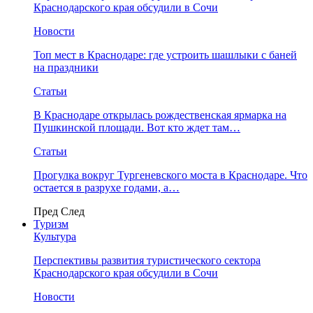
Краснодарского края обсудили в Сочи
Новости
Топ мест в Краснодаре: где устроить шашлыки с баней
на праздники
Статьи
В Краснодаре открылась рождественская ярмарка на
Пушкинской площади. Вот кто ждет там…
Статьи
Прогулка вокруг Тургеневского моста в Краснодаре. Что
остается в разрухе годами, а…
Пред
След
Туризм
Культура
Перспективы развития туристического сектора
Краснодарского края обсудили в Сочи
Новости