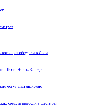
гог
лометров
ского края обсудили в Сочи
рыть Шесть Новых Заводов
рая могут дистанционно
ких средств выросли в шесть раз