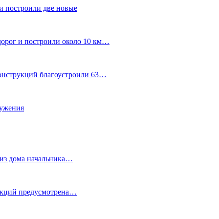
и построили две новые
дорог и построили около 10 км…
конструкций благоустроили 63…
лужения
о из дома начальника…
 акций предусмотрена…