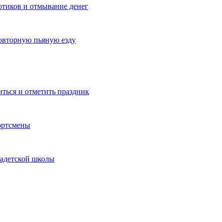
котиков и отмывание денег
овторную пьяную езду
иться и отметить праздник
ортсмены
кадетской школы