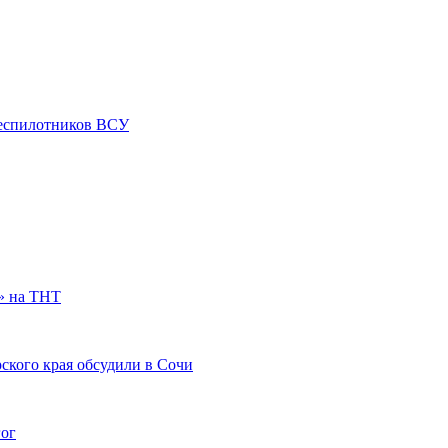
 беспилотников ВСУ
» на ТНТ
ского края обсудили в Сочи
гог