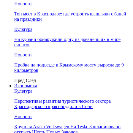
Новости
Топ мест в Краснодаре: где устроить шашлыки с баней
на праздники
Культура
На Кубани обнаружили одну из древнейших в мире
синагог
Новости
Пробка на подъезде к Крымскому мосту выросла до 9
километров
Пред
След
Экономика
Культура
Перспективы развития туристического сектора
Краснодарского края обсудили в Сочи
Новости
Крупная Атака Volkswagen На Tesla. Запланировано
открыть Шесть Новых Заводов