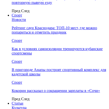
повторную пьяную езду
Пред
След
Спорт
Новости
Рейтинг саун Краснодара: ТОП-10 мест, где можно
попариться и отметить праздник
Спорт
Как в условиях самоизоляции тренируются кубанские
спортсмены
Спорт
В пригороде Анапы построят спортивный комплекс для
кадетской школы
Спорт
Кокорин рассказал о сокращении зарплаты в «Сочи»
Пред
След
Статьи
Культура