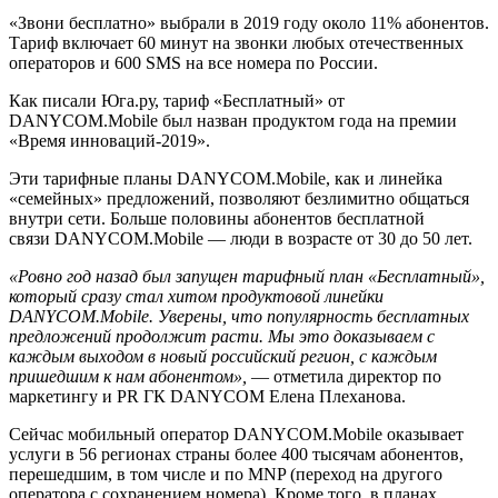
«Звони бесплатно» выбрали в 2019 году около 11% абонентов.
Тариф включает 60 минут на звонки любых отечественных
операторов и 600 SMS на все номера по России.
Как писали Юга.ру, тариф «Бесплатный» от
DANYCOM.Mobile был назван продуктом года на премии
«Время инноваций-2019».
Эти тарифные планы DANYCOM.Mobile, как и линейка
«семейных» предложений, позволяют безлимитно общаться
внутри сети. Больше половины абонентов бесплатной
связи DANYCOM.Mobile — люди в возрасте от 30 до 50 лет.
«Ровно год назад был запущен тарифный план «Бесплатный»,
который сразу стал хитом продуктовой линейки
DANYCOM.Mobile. Уверены, что популярность бесплатных
предложений продолжит расти. Мы это доказываем с
каждым выходом в новый российский регион, с каждым
пришедшим к нам абонентом»,
— отметила директор по
маркетингу и PR ГК DANYCOM Елена Плеханова.
Сейчас мобильный оператор DANYCOM.Mobile оказывает
услуги в 56 регионах страны более 400 тысячам абонентов,
перешедшим, в том числе и по MNP (переход на другого
оператора с сохранением номера). Кроме того, в планах