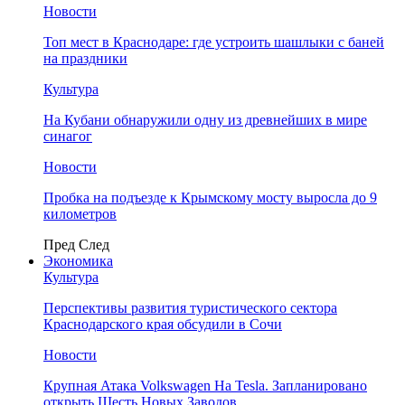
Новости
Топ мест в Краснодаре: где устроить шашлыки с баней
на праздники
Культура
На Кубани обнаружили одну из древнейших в мире
синагог
Новости
Пробка на подъезде к Крымскому мосту выросла до 9
километров
Пред
След
Экономика
Культура
Перспективы развития туристического сектора
Краснодарского края обсудили в Сочи
Новости
Крупная Атака Volkswagen На Tesla. Запланировано
открыть Шесть Новых Заводов