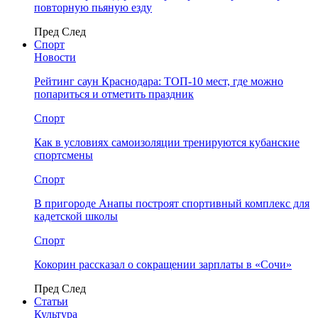
повторную пьяную езду
Пред
След
Спорт
Новости
Рейтинг саун Краснодара: ТОП-10 мест, где можно
попариться и отметить праздник
Спорт
Как в условиях самоизоляции тренируются кубанские
спортсмены
Спорт
В пригороде Анапы построят спортивный комплекс для
кадетской школы
Спорт
Кокорин рассказал о сокращении зарплаты в «Сочи»
Пред
След
Статьи
Культура