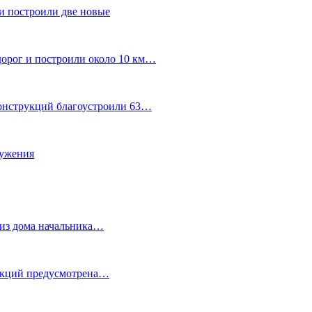
и построили две новые
дорог и построили около 10 км…
конструкций благоустроили 63…
лужения
о из дома начальника…
 акций предусмотрена…