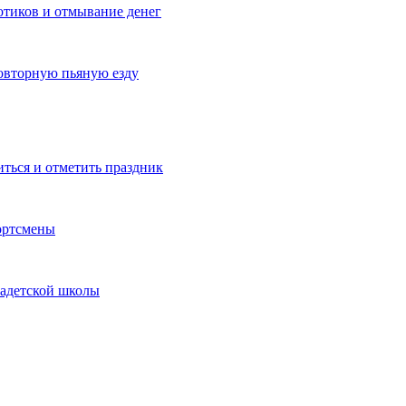
котиков и отмывание денег
овторную пьяную езду
иться и отметить праздник
ортсмены
кадетской школы