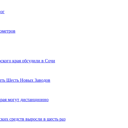
гог
лометров
ского края обсудили в Сочи
рыть Шесть Новых Заводов
рая могут дистанционно
ких средств выросли в шесть раз