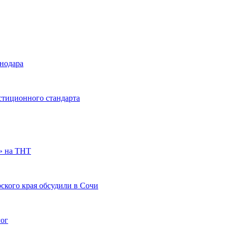
снодара
стиционного стандарта
» на ТНТ
ского края обсудили в Сочи
гог