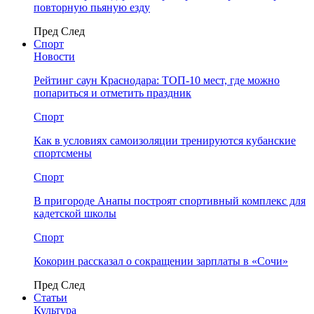
повторную пьяную езду
Пред
След
Спорт
Новости
Рейтинг саун Краснодара: ТОП-10 мест, где можно
попариться и отметить праздник
Спорт
Как в условиях самоизоляции тренируются кубанские
спортсмены
Спорт
В пригороде Анапы построят спортивный комплекс для
кадетской школы
Спорт
Кокорин рассказал о сокращении зарплаты в «Сочи»
Пред
След
Статьи
Культура