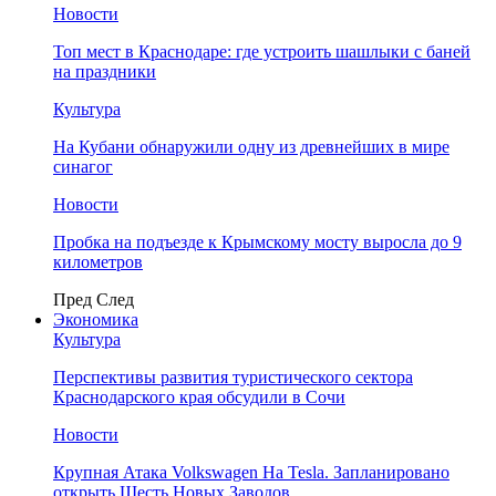
Новости
Топ мест в Краснодаре: где устроить шашлыки с баней
на праздники
Культура
На Кубани обнаружили одну из древнейших в мире
синагог
Новости
Пробка на подъезде к Крымскому мосту выросла до 9
километров
Пред
След
Экономика
Культура
Перспективы развития туристического сектора
Краснодарского края обсудили в Сочи
Новости
Крупная Атака Volkswagen На Tesla. Запланировано
открыть Шесть Новых Заводов