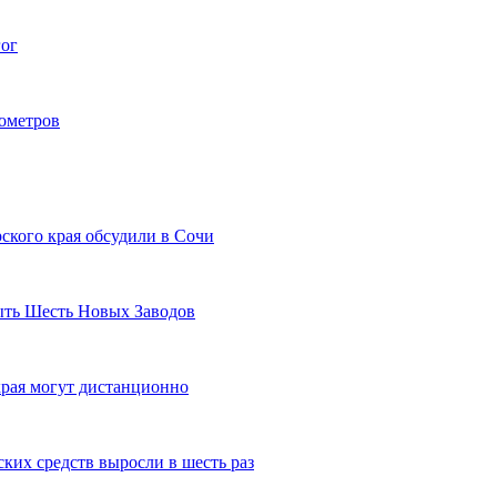
гог
лометров
ского края обсудили в Сочи
рыть Шесть Новых Заводов
рая могут дистанционно
ких средств выросли в шесть раз