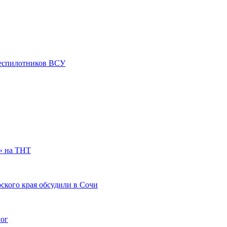
 беспилотников ВСУ
» на ТНТ
ского края обсудили в Сочи
гог