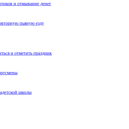
котиков и отмывание денег
овторную пьяную езду
иться и отметить праздник
ортсмены
кадетской школы