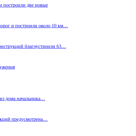
и построили две новые
дорог и построили около 10 км…
конструкций благоустроили 63…
лужения
о из дома начальника…
 акций предусмотрена…