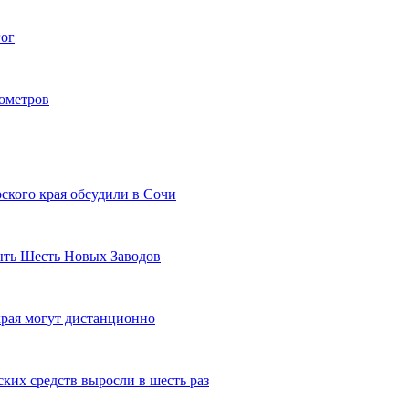
гог
лометров
ского края обсудили в Сочи
рыть Шесть Новых Заводов
рая могут дистанционно
ких средств выросли в шесть раз