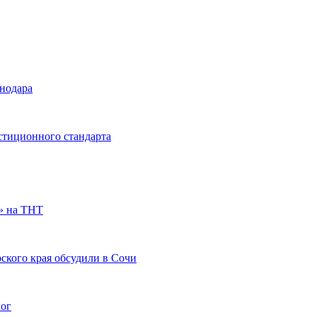
снодара
стиционного стандарта
» на ТНТ
ского края обсудили в Сочи
гог