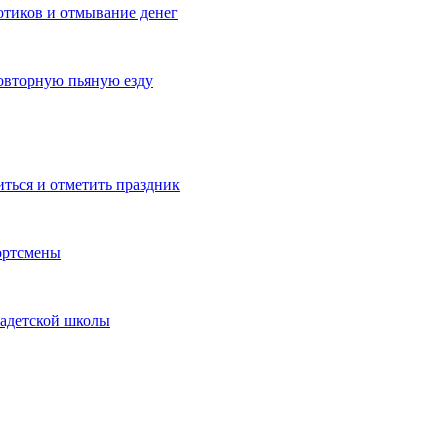
котиков и отмывание денег
овторную пьяную езду
иться и отметить праздник
ортсмены
кадетской школы