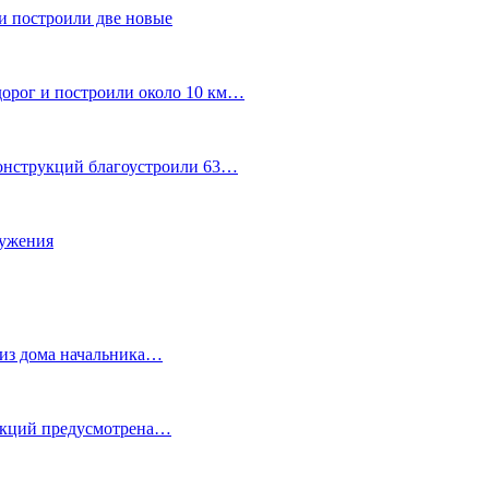
и построили две новые
дорог и построили около 10 км…
конструкций благоустроили 63…
лужения
о из дома начальника…
 акций предусмотрена…