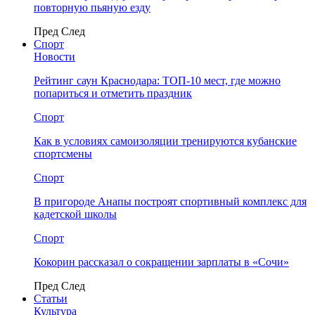
повторную пьяную езду
Пред
След
Спорт
Новости
Рейтинг саун Краснодара: ТОП-10 мест, где можно
попариться и отметить праздник
Спорт
Как в условиях самоизоляции тренируются кубанские
спортсмены
Спорт
В пригороде Анапы построят спортивный комплекс для
кадетской школы
Спорт
Кокорин рассказал о сокращении зарплаты в «Сочи»
Пред
След
Статьи
Культура