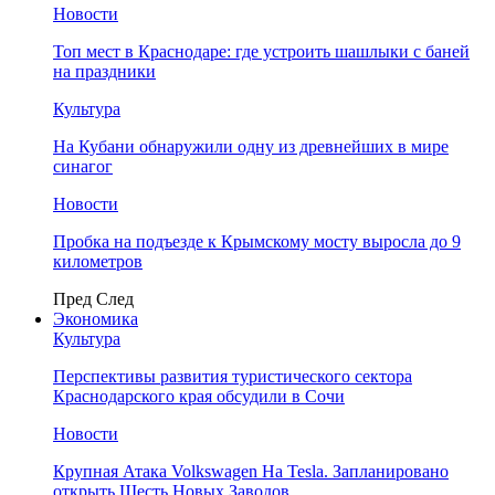
Новости
Топ мест в Краснодаре: где устроить шашлыки с баней
на праздники
Культура
На Кубани обнаружили одну из древнейших в мире
синагог
Новости
Пробка на подъезде к Крымскому мосту выросла до 9
километров
Пред
След
Экономика
Культура
Перспективы развития туристического сектора
Краснодарского края обсудили в Сочи
Новости
Крупная Атака Volkswagen На Tesla. Запланировано
открыть Шесть Новых Заводов