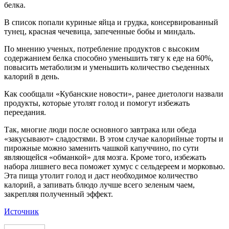
белка.
В список попали куриные яйца и грудка, консервированный
тунец, красная чечевица, запеченные бобы и миндаль.
По мнению ученых, потребление продуктов с высоким
содержанием белка способно уменьшить тягу к еде на 60%,
повысить метаболизм и уменьшить количество съеденных
калорий в день.
Как сообщали «Кубанские новости», ранее диетологи назвали
продукты, которые утолят голод и помогут избежать
переедания.
Так, многие люди после основного завтрака или обеда
«закусывают» сладостями. В этом случае калорийные торты и
пирожные можно заменить чашкой капуччино, по сути
являющейся «обманкой» для мозга. Кроме того, избежать
набора лишнего веса поможет хумус с сельдереем и морковью.
Эта пища утолит голод и даст необходимое количество
калорий, а запивать блюдо лучше всего зеленым чаем,
закрепляя полученный эффект.
Источник