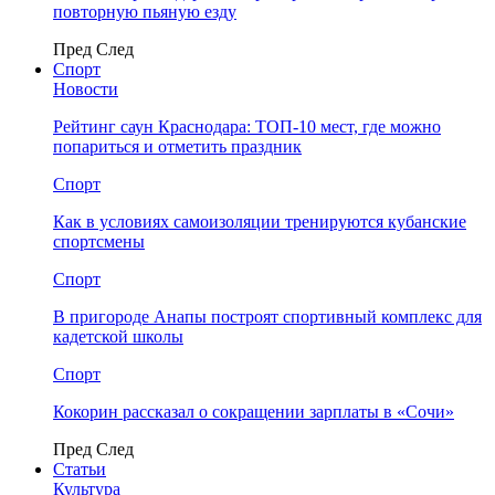
повторную пьяную езду
Пред
След
Спорт
Новости
Рейтинг саун Краснодара: ТОП-10 мест, где можно
попариться и отметить праздник
Спорт
Как в условиях самоизоляции тренируются кубанские
спортсмены
Спорт
В пригороде Анапы построят спортивный комплекс для
кадетской школы
Спорт
Кокорин рассказал о сокращении зарплаты в «Сочи»
Пред
След
Статьи
Культура