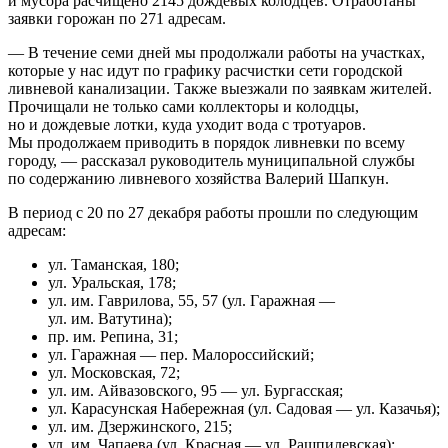
и мусора расчищено 2145 дождевых колодцев. Отработаны
заявки горожан по 271 адресам.
— В течение семи дней мы продолжали работы на участках,
которые у нас идут по графику расчистки сети городской
ливневой канализации. Также выезжали по заявкам жителей.
Прочищали не только сами коллекторы и колодцы,
но и дождевые лотки, куда уходит вода с тротуаров.
Мы продолжаем приводить в порядок ливневки по всему
городу, — рассказал руководитель муниципальной службы
по содержанию ливневого хозяйства Валерий Шапкун.
В период с 20 по 27 декабря работы прошли по следующим
адресам:
ул. Таманская, 180;
ул. Уральская, 178;
ул. им. Гаврилова, 55, 57 (ул. Гаражная —
ул. им. Ватутина);
пр. им. Репина, 31;
ул. Гаражная — пер. Малороссийский;
ул. Московская, 72;
ул. им. Айвазовского, 95 — ул. Бургасская;
ул. Карасунская Набережная (ул. Садовая — ул. Казачья);
ул. им. Дзержинского, 215;
ул. им. Чапаева (ул. Красная — ул. Рашпилевская);