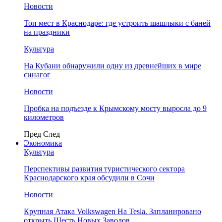
Новости
Топ мест в Краснодаре: где устроить шашлыки с баней
на праздники
Культура
На Кубани обнаружили одну из древнейших в мире
синагог
Новости
Пробка на подъезде к Крымскому мосту выросла до 9
километров
Пред
След
Экономика
Культура
Перспективы развития туристического сектора
Краснодарского края обсудили в Сочи
Новости
Крупная Атака Volkswagen На Tesla. Запланировано
открыть Шесть Новых Заводов