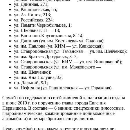
ул. Длинная, 271;
ул. Рашпилевская, 55;
ул. 2-я Линия, 213;
ул. Российская, 234;
ул. Памяти Чернобыльцев, 1;
ул. Школьная, 11 — 13;
ул. Восточно-Кругликовская, 8–14;
ул. Длинная (ул. им. Костылева- ул. Садовая);
ул. им. Павлова (ул. КИМ — ул. Кавказская);
ул. Ставропольская (ул. Таманская — ул. им. Шевченко);
ул. им. Братьев Дроздовых, 3–7;
ул. Ставропольская (ул. КИМ — ул. им. Вишняковой);
ул. Ставропольская (ул. им. Маяковского —
ул. им. Шевченко);
ул. им. Яна Полуяна, 32;
пр. Дальний, 9/1;
ул. Нефтяная (ул. Рашпилевская — ул. Гаражная).
Служба по содержанию сетей ливневой канализации создана
в июне 2019 г. по поручению главы города Евгения
Первышова. В составе — 6 единиц спецтехники (илососные,
гидродинамические, комбинированные поливомоечные
автомобили) и четыре бригады специалистов.
Перед службой стоит задача в течение полутора-двух лет