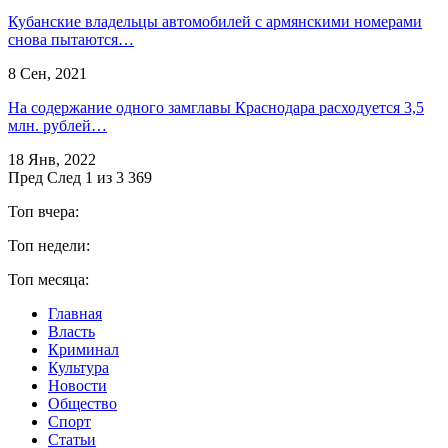
​Кубанские владельцы автомобилей с армянскими номерами
снова пытаются…
8 Сен, 2021
На содержание одного замглавы Краснодара расходуется 3,5
млн. рублей…
18 Янв, 2022
Пред
След
1 из 3 369
Топ вчера:
Топ недели:
Топ месяца:
Главная
Власть
Криминал
Культура
Новости
Общество
Спорт
Статьи