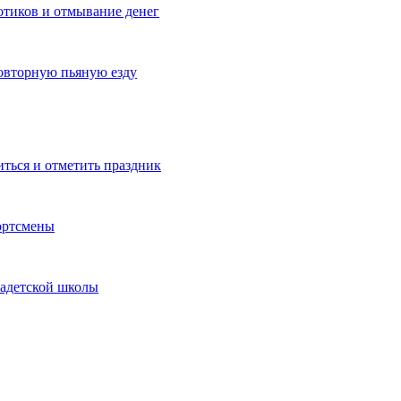
котиков и отмывание денег
овторную пьяную езду
иться и отметить праздник
ортсмены
кадетской школы