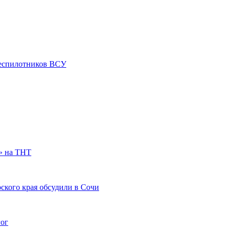
 беспилотников ВСУ
» на ТНТ
ского края обсудили в Сочи
гог