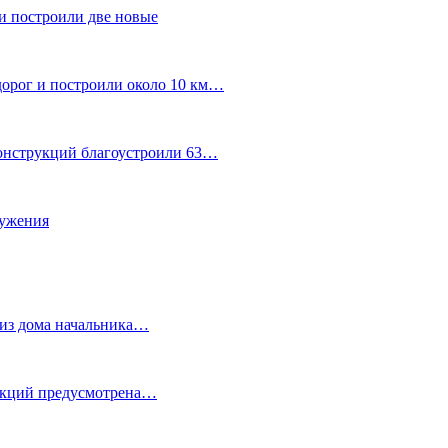
и построили две новые
дорог и построили около 10 км…
конструкций благоустроили 63…
лужения
о из дома начальника…
 акций предусмотрена…