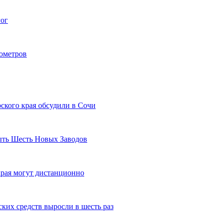
гог
лометров
ского края обсудили в Сочи
рыть Шесть Новых Заводов
рая могут дистанционно
ких средств выросли в шесть раз