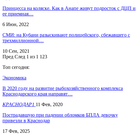
Принцесса на коляске. Как в Анапе живут подросток с ДЦП и
ее приемная…
6 Июн, 2022
СМИ: на Кубани разыскивают полицейского, сбежавшего с
трехмиллионной…
10 Сен, 2021
Пред
След
1 из 1 123
Топ сегодня:
Экономика
В 2020 году на развитие рыбохозяйственного комплекса
Краснодарского края направят…
КРАСНОДАР1
11 Фев, 2020
Пострадавшую при падении обломков БПЛА девочку
привезли в Краснодар
17 Фев, 2025