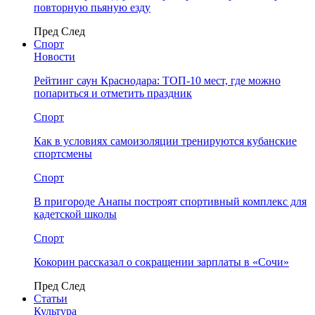
повторную пьяную езду
Пред
След
Спорт
Новости
Рейтинг саун Краснодара: ТОП-10 мест, где можно
попариться и отметить праздник
Спорт
Как в условиях самоизоляции тренируются кубанские
спортсмены
Спорт
В пригороде Анапы построят спортивный комплекс для
кадетской школы
Спорт
Кокорин рассказал о сокращении зарплаты в «Сочи»
Пред
След
Статьи
Культура