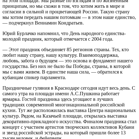
на этой площади. Мы разные по взглядам и по жизненным
принципам, но мы схожи в том, что хотим жить в мире и
согласии в сильной и процветающей России. Такую страну
мы хотим передать нашим потомкам — в этом наше единство,
— подчеркнул Вениамин Кондратьев.
Юрий Бурлачко напомнил, что День народного единства-
молодой праздник, который отмечается с 2004 года.
— Этот праздник объединяет 85 регионов страны. Тех, кто
любит нашу страну, нашу культуру. Взаимоподдержка,
любовь, забота о будущем — это основа и фундамент нашего
государства. Без них не было бы Победы, страны, в которой
мы с вами живем. В единстве наша сила, — обратился к
кубанцам спикер парламента.
Праздничные гуляния в Краснодаре сегодня идут весь день. С
самого утра на площади имени А.С.Пушкина работает
ярмарка. Гостей праздника здесь угощают в лучших
традициях современной многонациональной российской
кухни. Тут же расположилась выставка Центра национальных
культур. Рядом, на Казачьей площади, открылась выставка
декоративно-прикладного искусства. Финалом праздника стал
концерт с участием артистов творческих коллективов Кубани
и звезд российской эстрады, на который пришли более 13
тысяч человек, и фейерверк.