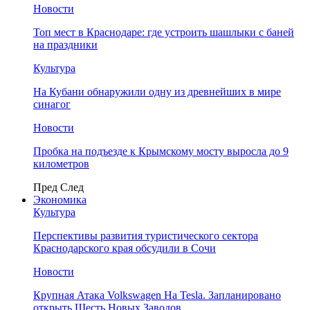
Новости
Топ мест в Краснодаре: где устроить шашлыки с баней
на праздники
Культура
На Кубани обнаружили одну из древнейших в мире
синагог
Новости
Пробка на подъезде к Крымскому мосту выросла до 9
километров
Пред
След
Экономика
Культура
Перспективы развития туристического сектора
Краснодарского края обсудили в Сочи
Новости
Крупная Атака Volkswagen На Tesla. Запланировано
открыть Шесть Новых Заводов