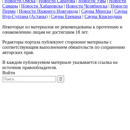
|
Новости Омска
|
Новости Саратова
|
Новости Уфы
|
Новости
Самары
|
Новости Хабаровска
|
Новости Челябинска
|
Новости
Перми
|
Новости Нижнего Новгорода
|
Сауны Минска
|
Сауны
Нур-Султана (Астаны)
|
Сауны Еревана
|
Сауны Краснодара
Некоторые из материалов не рекомендованы к прочтению и
ознакомлению лицам не достигшим 18 лет.
Редакторы портала публикуют сторонние материалы с
соответствующим выполнением обязательств по сохранению
авторских прав.
В каждом публикуемом материале указывается ссылка на
источник правообладателя.
Войти