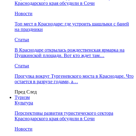
Краснодарского края обсудили в Сочи
Новости
Топ мест в Краснодаре: где устроить шашлыки с баней
на праздники
Статьи
В Краснодаре открылась рождественская ярмарка на
Пушкинской площади. Вот кто ждет там…
Статьи
Прогулка вокруг Тургеневского моста в Краснодаре. Что
остается в разрухе годами, а…
Пред
След
Туризм
Культура
Перспективы развития туристического сектора
Краснодарского края обсудили в Сочи
Новости