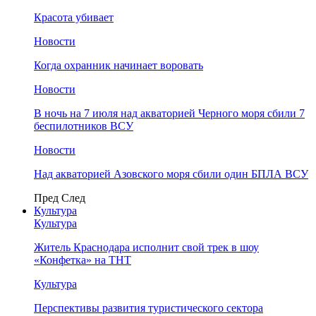
Красота убивает
Новости
Когда охранник начинает воровать
Новости
В ночь на 7 июля над акваторией Черного моря сбили 7
беспилотников ВСУ
Новости
Над акваторией Азовского моря сбили один БПЛА ВСУ
Пред
След
Культура
Культура
Житель Краснодара исполнит свой трек в шоу
«Конфетка» на ТНТ
Культура
Перспективы развития туристического сектора