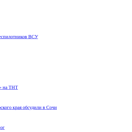
 беспилотников ВСУ
» на ТНТ
ского края обсудили в Сочи
гог