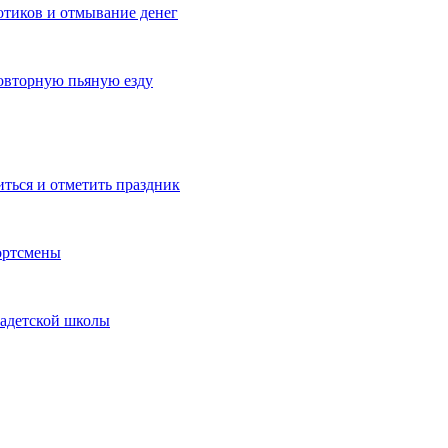
котиков и отмывание денег
овторную пьяную езду
иться и отметить праздник
ортсмены
кадетской школы