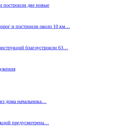
и построили две новые
дорог и построили около 10 км…
конструкций благоустроили 63…
лужения
о из дома начальника…
 акций предусмотрена…