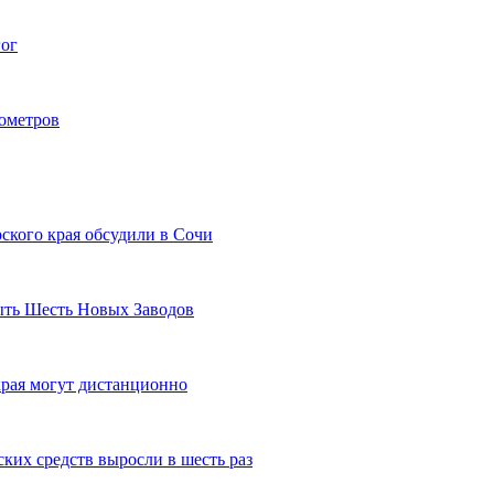
гог
лометров
ского края обсудили в Сочи
рыть Шесть Новых Заводов
рая могут дистанционно
ких средств выросли в шесть раз