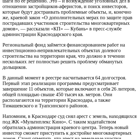
шаги по ее решению. Это – и возбуждение уголовных дел в
отношении застройщиков-аферистов, и поиск инвесторов,
которые будут достраивать проблемные объекты, и, конечно
же, краевой закон «О дополнительных мерах по защите прав
пострадавших участников строительства многоквартирных
домов», — рассказали «КП» — Кубань» в пресс-службе
администрации Краснодарского края.
Региональный фонд займется финансированием работ на
инвестиционно-непривлекательных объектах долевого
строительства на территории края, что должно в течении
нескольких лет полностью решить проблему обманутых
дольщиков.
В данный момент в реестре насчитывается 64 долгостроя.
Первый этап реализации программы предусматривает
завершение 11 объектов, которые включают в себя 26 литеров,
общей площадью свыше 450 тысяч кв. метров. Они
располагаются на территории Краснодара, а также
Тимашевского и Туапсинского районов.
Напомним, в Краснодаре суд снял арест с земель, находящихся
под ЖК «Мультиплекс Кино». С таким ходатайством
обратилась администрация краевого центра. Теперь новый
инвестор сможет приступить к достройке многоквартирных
домов. Стоит отметить, что арест на земельные участки