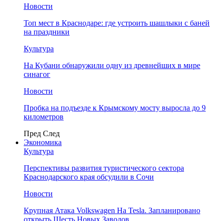
Новости
Топ мест в Краснодаре: где устроить шашлыки с баней
на праздники
Культура
На Кубани обнаружили одну из древнейших в мире
синагог
Новости
Пробка на подъезде к Крымскому мосту выросла до 9
километров
Пред
След
Экономика
Культура
Перспективы развития туристического сектора
Краснодарского края обсудили в Сочи
Новости
Крупная Атака Volkswagen На Tesla. Запланировано
открыть Шесть Новых Заводов