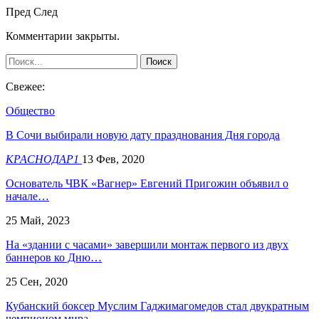
Пред
След
Комментарии закрыты.
Свежее:
Общество
В Сочи выбирали новую дату празднования Дня города
КРАСНОДАР1
13 Фев, 2020
Основатель ЧВК «Вагнер» Евгений Пригожин объявил о
начале…
25 Май, 2023
На «здании с часами» завершили монтаж первого из двух
баннеров ко Дню…
25 Сен, 2020
​Кубанский боксер Муслим Гаджимагомедов стал двукратным
чемпионом мира