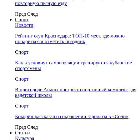
повторную пьяную езду
Пред
След
Спорт
Новости
Рейтинг саун Краснодара: ТОП-10 мест, где можно
попариться и отметить праздник
Спорт
Как в условиях самоизоляции тренируются кубанские
спортсмены
Спорт
В пригороде Анапы построят спортивный комплекс для
кадетской школы
Спорт
Кокорин рассказал о сокращении зарплаты в «Сочи»
Пред
След
Статьи
Культура