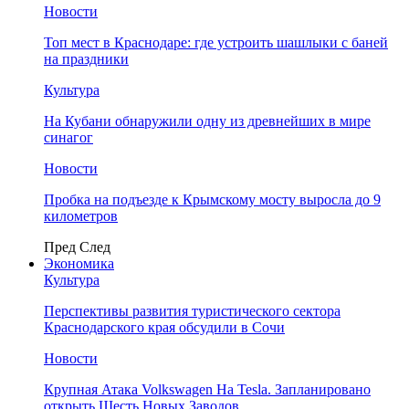
Новости
Топ мест в Краснодаре: где устроить шашлыки с баней
на праздники
Культура
На Кубани обнаружили одну из древнейших в мире
синагог
Новости
Пробка на подъезде к Крымскому мосту выросла до 9
километров
Пред
След
Экономика
Культура
Перспективы развития туристического сектора
Краснодарского края обсудили в Сочи
Новости
Крупная Атака Volkswagen На Tesla. Запланировано
открыть Шесть Новых Заводов