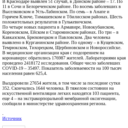
В Краснодаре выявлен 51 случай, в Динском районе – 17. По
11 в Сочи и Белореченском районе. По восемь заболевших в
Выселковском и Усть-Лабинском. По семь – в Анапе и
Горячем Ключе, Тимашевском и Тбилисском районах. Шесть
положительных результатов в Гулькевичском.
По четыре новых пациента в Армавире, Новокубанском,
Кореновском, Ейском и Староминском районах. По три – в
Кавказском, Брюховецком и Павловском. Два человека
выявлено в Курганинском районе. По одному – в Кущевском,
Темрюкском, Тихорецком, Щербиновском и Новороссийске.
В медицинские организации края с подозрением на
коронавирус обратились 176987 жителей. Лабораториями края
проведено 2418172 исследования. Общее число заболевших
COVID-19 – 35497. Показатель заболеваемости на 100 тысяч
населения равен 625,4.
Выздоровели 27654 жителя, в том числе за последние сутки
352. Скончались 1644 человека. В тяжелом состоянии на
искусственной вентиляции легких находятся 103 пациента,
еще 4 – на экстракорпоральной мембранной оксигенации,
сообщили в министерстве здравоохранения региона.
.
Источник