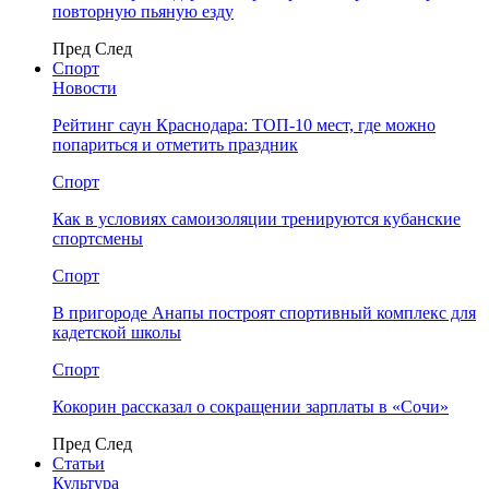
повторную пьяную езду
Пред
След
Спорт
Новости
Рейтинг саун Краснодара: ТОП-10 мест, где можно
попариться и отметить праздник
Спорт
Как в условиях самоизоляции тренируются кубанские
спортсмены
Спорт
В пригороде Анапы построят спортивный комплекс для
кадетской школы
Спорт
Кокорин рассказал о сокращении зарплаты в «Сочи»
Пред
След
Статьи
Культура