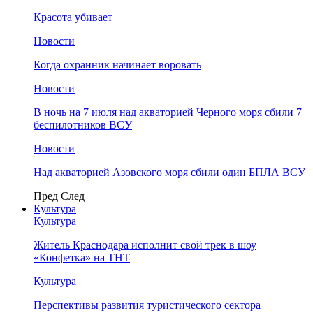
Красота убивает
Новости
Когда охранник начинает воровать
Новости
В ночь на 7 июля над акваторией Черного моря сбили 7
беспилотников ВСУ
Новости
Над акваторией Азовского моря сбили один БПЛА ВСУ
Пред
След
Культура
Культура
Житель Краснодара исполнит свой трек в шоу
«Конфетка» на ТНТ
Культура
Перспективы развития туристического сектора