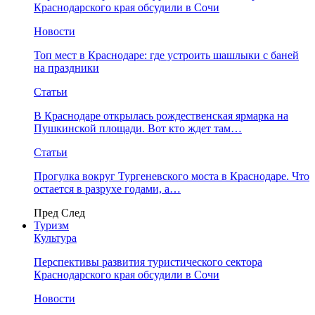
Краснодарского края обсудили в Сочи
Новости
Топ мест в Краснодаре: где устроить шашлыки с баней
на праздники
Статьи
В Краснодаре открылась рождественская ярмарка на
Пушкинской площади. Вот кто ждет там…
Статьи
Прогулка вокруг Тургеневского моста в Краснодаре. Что
остается в разрухе годами, а…
Пред
След
Туризм
Культура
Перспективы развития туристического сектора
Краснодарского края обсудили в Сочи
Новости