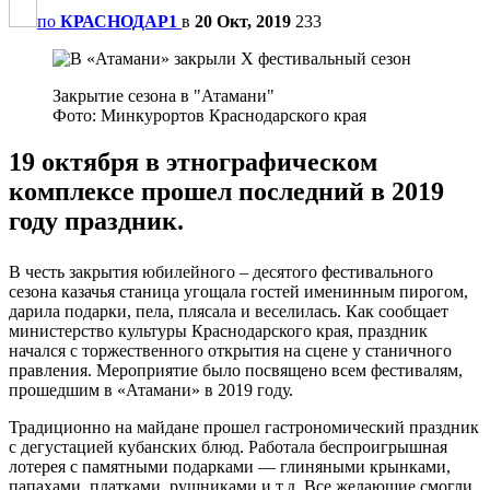
по
КРАСНОДАР1
в
20 Окт, 2019
233
Закрытие сезона в "Атамани"
Фото: Минкурортов Краснодарского края
19 октября в этнографическом
комплексе прошел последний в 2019
году праздник.
В честь закрытия юбилейного – десятого фестивального
сезона казачья станица угощала гостей именинным пирогом,
дарила подарки, пела, плясала и веселилась. Как сообщает
министерство культуры Краснодарского края, праздник
начался с торжественного открытия на сцене у станичного
правления. Мероприятие было посвящено всем фестивалям,
прошедшим в «Атамани» в 2019 году.
Традиционно на майдане прошел гастрономический праздник
с дегустацией кубанских блюд. Работала беспроигрышная
лотерея с памятными подарками — глиняными крынками,
папахами, платками, рушниками и т.д. Все желающие смогли