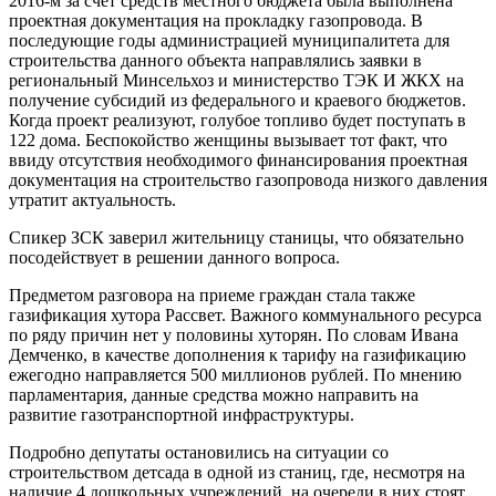
2016-м за счет средств местного бюджета была выполнена
проектная документация на прокладку газопровода. В
последующие годы администрацией муниципалитета для
строительства данного объекта направлялись заявки в
региональный Минсельхоз и министерство ТЭК И ЖКХ на
получение субсидий из федерального и краевого бюджетов.
Когда проект реализуют, голубое топливо будет поступать в
122 дома. Беспокойство женщины вызывает тот факт, что
ввиду отсутствия необходимого финансирования проектная
документация на строительство газопровода низкого давления
утратит актуальность.
Спикер ЗСК заверил жительницу станицы, что обязательно
посодействует в решении данного вопроса.
Предметом разговора на приеме граждан стала также
газификация хутора Рассвет. Важного коммунального ресурса
по ряду причин нет у половины хуторян. По словам Ивана
Демченко, в качестве дополнения к тарифу на газификацию
ежегодно направляется 500 миллионов рублей. По мнению
парламентария, данные средства можно направить на
развитие газотранспортной инфраструктуры.
Подробно депутаты остановились на ситуации со
строительством детсада в одной из станиц, где, несмотря на
наличие 4 дошкольных учреждений, на очереди в них стоят