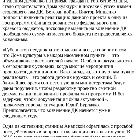
и Иваном Демченко на приеме граждан в гортеатре Анапы,
стало строительство Дома культуры в поселке Супсех взамен
сгоревшего там ДК. Ветеран войны Виктор Мищенко
попросил включить реализацию данного проекта в одну из
госпрограмм с финансированием из федерального или
краевого бюджетов, поскольку выделить на возведение ДК
необходимую сумму из местного бюджета не предоставляется
возможным.
«Губернатор неоднократно отмечал и всегда говорит о том,
что Дома культуры в каждом населенном пункте — это
объединяющее всех жителей начало. Особенно актуально это
в сегодняшних условиях, когда многие мероприятия
проводятся дистанционно. Важная задача, которую нам нужно
реализовать – это работа детских кружков и секций. В
ближайшее время соответствующим министерствам будут
даны поручения, чтобы разработку проектно-сметной
документации включили в профильную программу. И без
задержек, чтобы документация была актуальной», —
прокомментировал ситуацию Юрий Бурлачко.
Предполагается, что возведение ДК начнется уже в
следующем году.
Одна из жительниц станицы Анапской обратилась с просьбой
посодействовать в вопросе газификации нескольких улиц. В