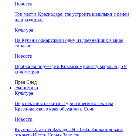
Новости
Топ мест в Краснодаре: где устроить шашлыки с баней
на праздники
Культура
На Кубани обнаружили одну из древнейших в мире
синагог
Новости
Пробка на подъезде к Крымскому мосту выросла до 9
километров
Пред
След
Экономика
Культура
Перспективы развития туристического сектора
Краснодарского края обсудили в Сочи
Новости
Крупная Атака Volkswagen На Tesla. Запланировано
открыть Шесть Новых Заводов