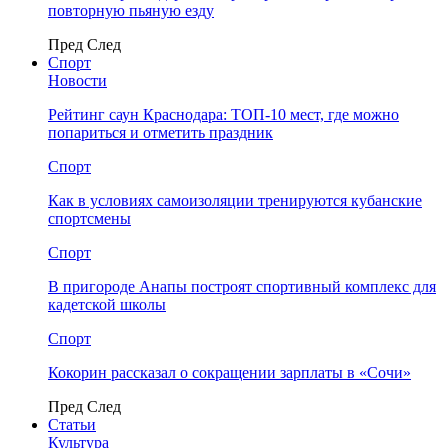
повторную пьяную езду
Пред
След
Спорт
Новости
Рейтинг саун Краснодара: ТОП-10 мест, где можно
попариться и отметить праздник
Спорт
Как в условиях самоизоляции тренируются кубанские
спортсмены
Спорт
В пригороде Анапы построят спортивный комплекс для
кадетской школы
Спорт
Кокорин рассказал о сокращении зарплаты в «Сочи»
Пред
След
Статьи
Культура