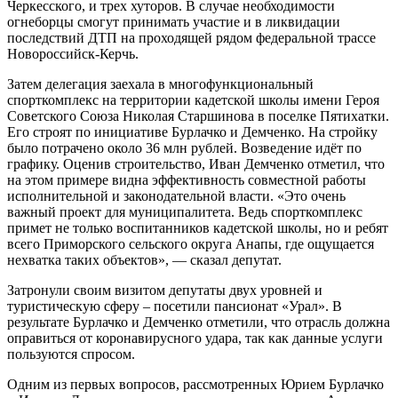
Черкесского, и трех хуторов. В случае необходимости
огнеборцы смогут принимать участие и в ликвидации
последствий ДТП на проходящей рядом федеральной трассе
Новороссийск-Керчь.
Затем делегация заехала в многофункциональный
спорткомплекс на территории кадетской школы имени Героя
Советского Союза Николая Старшинова в поселке Пятихатки.
Его строят по инициативе Бурлачко и Демченко. На стройку
было потрачено около 36 млн рублей. Возведение идёт по
графику. Оценив строительство, Иван Демченко отметил, что
на этом примере видна эффективность совместной работы
исполнительной и законодательной власти. «Это очень
важный проект для муниципалитета. Ведь спорткомплекс
примет не только воспитанников кадетской школы, но и ребят
всего Приморского сельского округа Анапы, где ощущается
нехватка таких объектов», — сказал депутат.
Затронули своим визитом депутаты двух уровней и
туристическую сферу – посетили пансионат «Урал». В
результате Бурлачко и Демченко отметили, что отрасль должна
оправиться от коронавирусного удара, так как данные услуги
пользуются спросом.
Одним из первых вопросов, рассмотренных Юрием Бурлачко