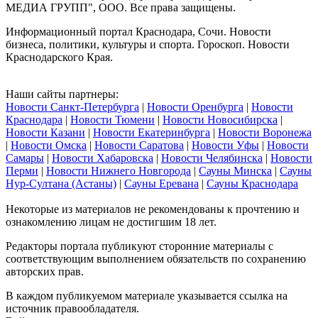
МЕДИА ГРУПП", ООО. Все права защищены.
Информационный портал Краснодара, Сочи. Новости
бизнеса, политики, культуры и спорта. Гороскоп. Новости
Краснодарского Края.
Наши сайты партнеры:
Новости Санкт-Петербурга
|
Новости Оренбурга
|
Новости
Краснодара
|
Новости Тюмени
|
Новости Новосибирска
|
Новости Казани
|
Новости Екатеринбурга
|
Новости Воронежа
|
Новости Омска
|
Новости Саратова
|
Новости Уфы
|
Новости
Самары
|
Новости Хабаровска
|
Новости Челябинска
|
Новости
Перми
|
Новости Нижнего Новгорода
|
Сауны Минска
|
Сауны
Нур-Султана (Астаны)
|
Сауны Еревана
|
Сауны Краснодара
Некоторые из материалов не рекомендованы к прочтению и
ознакомлению лицам не достигшим 18 лет.
Редакторы портала публикуют сторонние материалы с
соответствующим выполнением обязательств по сохранению
авторских прав.
В каждом публикуемом материале указывается ссылка на
источник правообладателя.