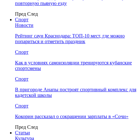
повторную пьяную езду
Пред
След
Спорт
Новости
Рейтинг саун Краснодара: ТОП-10 мест, где можно
попариться и отметить праздник
Спорт
Как в условиях самоизоляции тренируются кубанские
спортсмены
Спорт
В пригороде Анапы построят спортивный комплекс для
кадетской школы
Спорт
Кокорин рассказал о сокращении зарплаты в «Сочи»
Пред
След
Статьи
Культура