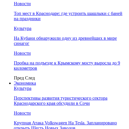
Новости
Топ мест в Краснодаре: где устроить шашлыки с баней
на праздники
Культура
На Кубани обнаружили одну из древнейших в мире
синагог
Новости
Пробка на подъезде к Крымскому мосту выросла до 9
километров
Пред
След
Экономика
Культура
Перспективы развития туристического сектора
Краснодарского края обсудили в Сочи
Новости
Крупная Атака Volkswagen На Tesla. Запланировано
открыть Шесть Новых Заводов