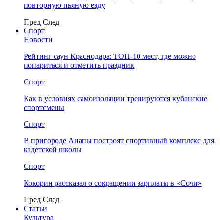
повторную пьяную езду
Пред
След
Спорт
Новости
Рейтинг саун Краснодара: ТОП-10 мест, где можно
попариться и отметить праздник
Спорт
Как в условиях самоизоляции тренируются кубанские
спортсмены
Спорт
В пригороде Анапы построят спортивный комплекс для
кадетской школы
Спорт
Кокорин рассказал о сокращении зарплаты в «Сочи»
Пред
След
Статьи
Культура