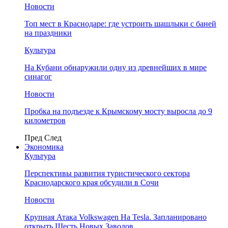
Новости
Топ мест в Краснодаре: где устроить шашлыки с баней
на праздники
Культура
На Кубани обнаружили одну из древнейших в мире
синагог
Новости
Пробка на подъезде к Крымскому мосту выросла до 9
километров
Пред
След
Экономика
Культура
Перспективы развития туристического сектора
Краснодарского края обсудили в Сочи
Новости
Крупная Атака Volkswagen На Tesla. Запланировано
открыть Шесть Новых Заводов