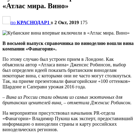
«Атлас мира. Вино»
по
КРАСНОДАР1
в
2 Окт, 2019
175
В восьмой выпуск справочника по виноделию вошли вина
компании «Фанагория».
По этому случаю был устроен прием в Лондоне. Как
объяснила автор «Атласа вина» Дженсис Робинсон, выбор
был определен идеей показать британским виноделам
некоторые вина, с которыми они не часто могут столкнуться.
Так, на приеме презентовали фанагорийские «100 оттенков»
Шардоне и Саперави урожая 2016 года.
– Вина из России стали одними из самых экзотичных для
британских ценителей вина, – отметила Дженсис Робинсон.
На мероприятии присутствовал начальник PR-отдела
«Фанагории» Владимир Пукиш как эксперт, предоставивший
информацию о виноделии страны и карту российских
винодельческих регионов.