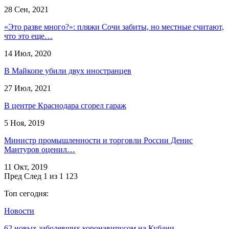
28 Сен, 2021
«Это разве много?»: пляжи Сочи забиты, но местные считают,
что это еще…
14 Июл, 2020
В Майкопе убили двух иностранцев
27 Июл, 2021
В центре Краснодара сгорел гараж
5 Ноя, 2019
Министр промышленности и торговли России Денис
Мантуров оценил…
11 Окт, 2019
Пред
След
1 из 1 123
Топ сегодня:
Новости
62 новых заболевших коронавирусом на Кубани