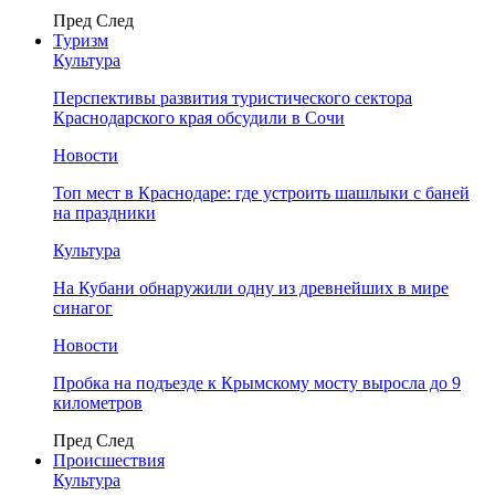
Пред
След
Туризм
Культура
Перспективы развития туристического сектора
Краснодарского края обсудили в Сочи
Новости
Топ мест в Краснодаре: где устроить шашлыки с баней
на праздники
Культура
На Кубани обнаружили одну из древнейших в мире
синагог
Новости
Пробка на подъезде к Крымскому мосту выросла до 9
километров
Пред
След
Происшествия
Культура