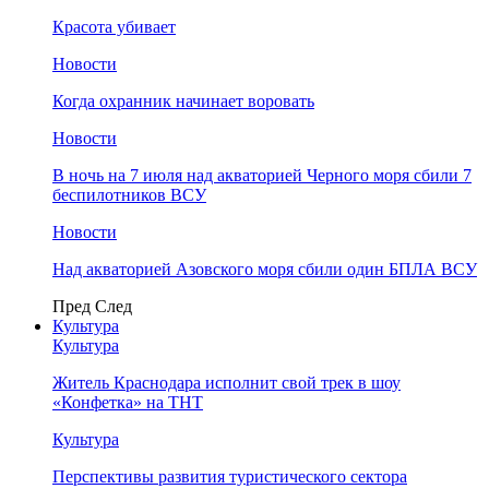
Красота убивает
Новости
Когда охранник начинает воровать
Новости
В ночь на 7 июля над акваторией Черного моря сбили 7
беспилотников ВСУ
Новости
Над акваторией Азовского моря сбили один БПЛА ВСУ
Пред
След
Культура
Культура
Житель Краснодара исполнит свой трек в шоу
«Конфетка» на ТНТ
Культура
Перспективы развития туристического сектора