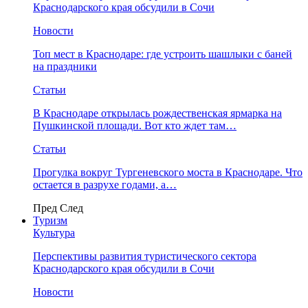
Краснодарского края обсудили в Сочи
Новости
Топ мест в Краснодаре: где устроить шашлыки с баней
на праздники
Статьи
В Краснодаре открылась рождественская ярмарка на
Пушкинской площади. Вот кто ждет там…
Статьи
Прогулка вокруг Тургеневского моста в Краснодаре. Что
остается в разрухе годами, а…
Пред
След
Туризм
Культура
Перспективы развития туристического сектора
Краснодарского края обсудили в Сочи
Новости