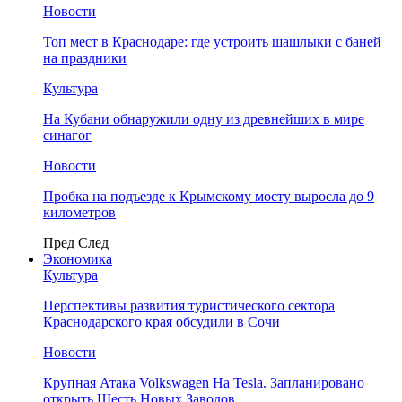
Новости
Топ мест в Краснодаре: где устроить шашлыки с баней
на праздники
Культура
На Кубани обнаружили одну из древнейших в мире
синагог
Новости
Пробка на подъезде к Крымскому мосту выросла до 9
километров
Пред
След
Экономика
Культура
Перспективы развития туристического сектора
Краснодарского края обсудили в Сочи
Новости
Крупная Атака Volkswagen На Tesla. Запланировано
открыть Шесть Новых Заводов