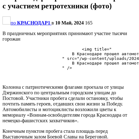
с участием ретротехники (фото)
по
КРАСНОДАР1
в
10 Май, 2024
165
В праздничных мероприятиях принимают участие тысячи
горожан
                                <img title="

                            В Краснодаре прошел автомот
                        " src="/wp-content/uploads/2024
                            В Краснодаре прошел автомот
                        " />

Колонна с патриотическими флагами проехала от улицы
Дзержинского по центральным городским улицам до
Постовой. Участники пробега сделали остановку, чтобы
почтить память героев, отдавших свои жизни за Победу.
Автомобилисты и мотоциклисты возложили цветы к
мемориалу «Воинам-освободителям города Краснодара от
немецко-фашистских захватчиков».
Конечным пунктом пробега стала площадь перед
Выставочным залом Боевой Славы на Береговой.