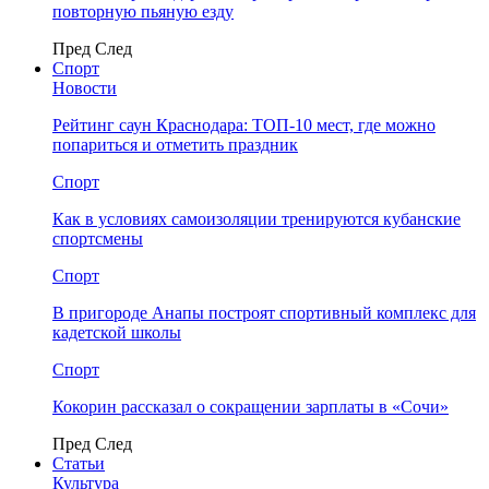
повторную пьяную езду
Пред
След
Спорт
Новости
Рейтинг саун Краснодара: ТОП-10 мест, где можно
попариться и отметить праздник
Спорт
Как в условиях самоизоляции тренируются кубанские
спортсмены
Спорт
В пригороде Анапы построят спортивный комплекс для
кадетской школы
Спорт
Кокорин рассказал о сокращении зарплаты в «Сочи»
Пред
След
Статьи
Культура