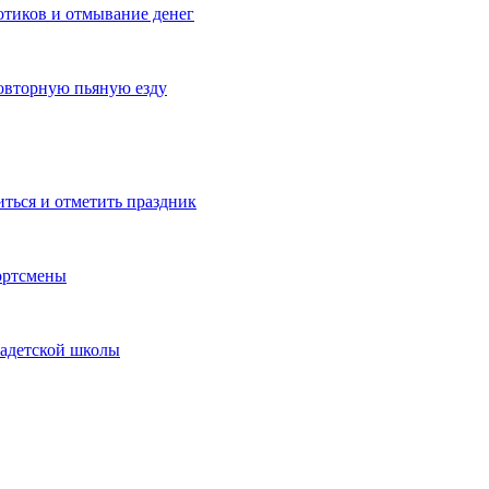
котиков и отмывание денег
овторную пьяную езду
иться и отметить праздник
ортсмены
кадетской школы