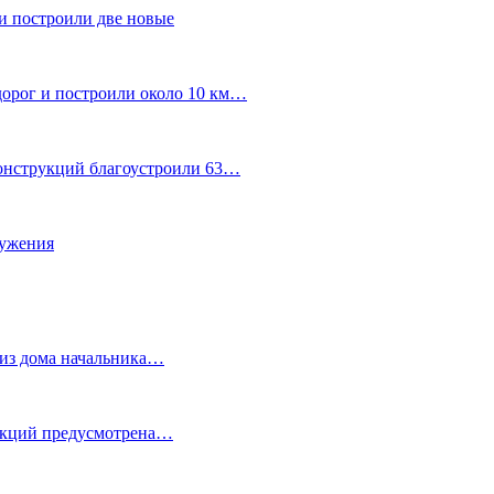
и построили две новые
дорог и построили около 10 км…
конструкций благоустроили 63…
лужения
о из дома начальника…
 акций предусмотрена…