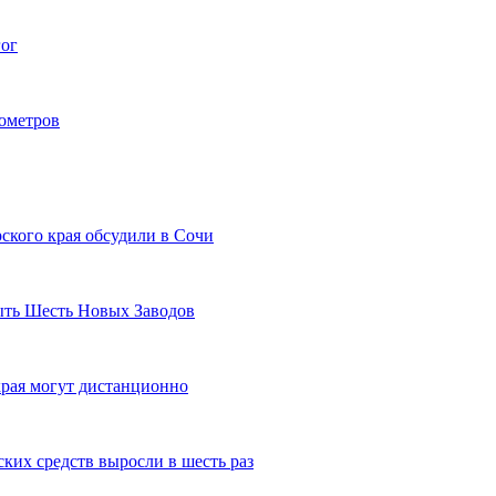
гог
лометров
ского края обсудили в Сочи
рыть Шесть Новых Заводов
рая могут дистанционно
ких средств выросли в шесть раз