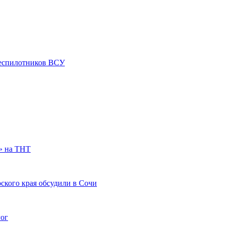
 беспилотников ВСУ
» на ТНТ
ского края обсудили в Сочи
гог