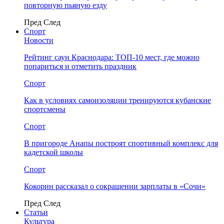
повторную пьяную езду
Пред
След
Спорт
Новости
Рейтинг саун Краснодара: ТОП-10 мест, где можно
попариться и отметить праздник
Спорт
Как в условиях самоизоляции тренируются кубанские
спортсмены
Спорт
В пригороде Анапы построят спортивный комплекс для
кадетской школы
Спорт
Кокорин рассказал о сокращении зарплаты в «Сочи»
Пред
След
Статьи
Культура