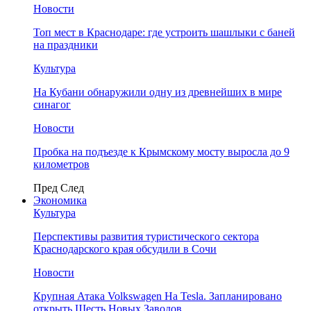
Новости
Топ мест в Краснодаре: где устроить шашлыки с баней
на праздники
Культура
На Кубани обнаружили одну из древнейших в мире
синагог
Новости
Пробка на подъезде к Крымскому мосту выросла до 9
километров
Пред
След
Экономика
Культура
Перспективы развития туристического сектора
Краснодарского края обсудили в Сочи
Новости
Крупная Атака Volkswagen На Tesla. Запланировано
открыть Шесть Новых Заводов