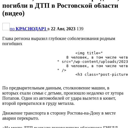
погибли в ДТП в Ростовской области
(видео)
по
КРАСНОДАР1
в
22 Авг, 2023
139
Глава региона выразил глубокие соболезнования родным
погибших
                                <img title="

                            8 человек, в том числе четв
                        " src="/wp-content/uploads/2023
                            8 человек, в том числе четв
                        " />

                                <h3 class="post-picture
По предварительным данным, столкновение машин, в
которых ехали семьи с детьми, произошло недалеко от хутора
Потапов. Один из автомобилей от удара вылетел в кювет,
второй превратился в груду металла.
Движение транспорта в сторону Ростова-на-Дону в месте
аварии перекрыто.
«На место ДТП выехали руководители областного ГИБДД,