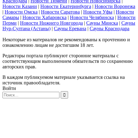
Краснодара
|
Новости Тюмени
|
Новости Новосибирска
|
Новости Казани
|
Новости Екатеринбурга
|
Новости Воронежа
|
Новости Омска
|
Новости Саратова
|
Новости Уфы
|
Новости
Самары
|
Новости Хабаровска
|
Новости Челябинска
|
Новости
Перми
|
Новости Нижнего Новгорода
|
Сауны Минска
|
Сауны
Нур-Султана (Астаны)
|
Сауны Еревана
|
Сауны Краснодара
Некоторые из материалов не рекомендованы к прочтению и
ознакомлению лицам не достигшим 18 лет.
Редакторы портала публикуют сторонние материалы с
соответствующим выполнением обязательств по сохранению
авторских прав.
В каждом публикуемом материале указывается ссылка на
источник правообладателя.
Войти