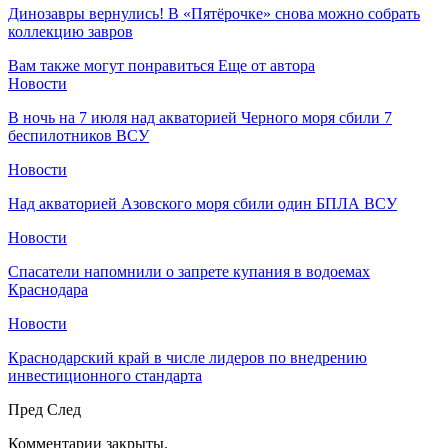
Динозавры вернулись! В «Пятёрочке» снова можно собрать
коллекцию завров
Вам также могут понравиться
Еще от автора
Новости
В ночь на 7 июля над акваторией Черного моря сбили 7
беспилотников ВСУ
Новости
Над акваторией Азовского моря сбили один БПЛА ВСУ
Новости
Спасатели напомнили о запрете купания в водоемах
Краснодара
Новости
Краснодарский край в числе лидеров по внедрению
инвестиционного стандарта
Пред
След
Комментарии закрыты.