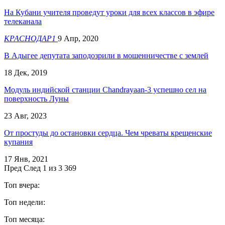
На Кубани учителя проведут уроки для всех классов в эфире
телеканала
КРАСНОДАР1
9 Апр, 2020
В Адыгее депутата заподозрили в мошенничестве с землей
18 Дек, 2019
Модуль индийской станции Chandrayaan-3 успешно сел на
поверхность Луны
23 Авг, 2023
От простуды до остановки сердца. Чем чреваты крещенские
купания
17 Янв, 2021
Пред
След
1 из 3 369
Топ вчера:
Топ недели:
Топ месяца: