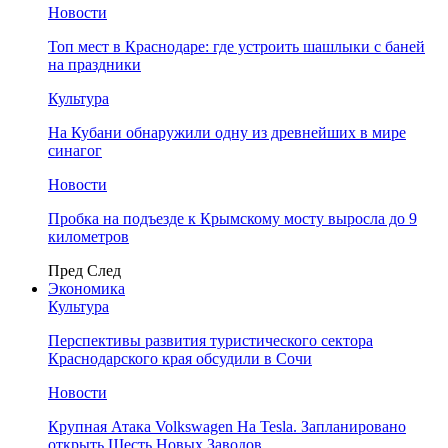
Новости
Топ мест в Краснодаре: где устроить шашлыки с баней
на праздники
Культура
На Кубани обнаружили одну из древнейших в мире
синагог
Новости
Пробка на подъезде к Крымскому мосту выросла до 9
километров
Пред
След
Экономика
Культура
Перспективы развития туристического сектора
Краснодарского края обсудили в Сочи
Новости
Крупная Атака Volkswagen На Tesla. Запланировано
открыть Шесть Новых Заводов