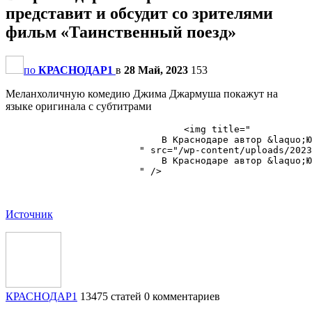
представит и обсудит со зрителями
фильм «Таинственный поезд»
по
КРАСНОДАР1
в
28 Май, 2023
153
Меланхоличную комедию Джима Джармуша покажут на
языке оригинала с субтитрами
                                <img title="

                            В Краснодаре автор &laquo;Ю
                        " src="/wp-content/uploads/2023
                            В Краснодаре автор &laquo;Ю
                        " />

Источник
КРАСНОДАР1
13475 статей
0 комментариев