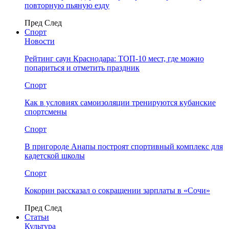
повторную пьяную езду
Пред
След
Спорт
Новости
Рейтинг саун Краснодара: ТОП-10 мест, где можно
попариться и отметить праздник
Спорт
Как в условиях самоизоляции тренируются кубанские
спортсмены
Спорт
В пригороде Анапы построят спортивный комплекс для
кадетской школы
Спорт
Кокорин рассказал о сокращении зарплаты в «Сочи»
Пред
След
Статьи
Культура