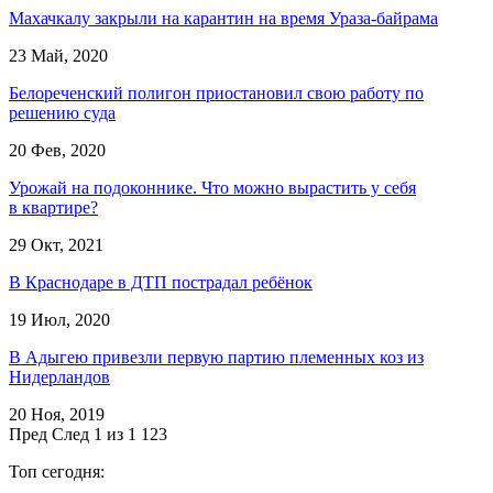
Махачкалу закрыли на карантин на время Ураза-байрама
23 Май, 2020
Белореченский полигон приостановил свою работу по
решению суда
20 Фев, 2020
Урожай на подоконнике. Что можно вырастить у себя
в квартире?
29 Окт, 2021
В Краснодаре в ДТП пострадал ребёнок
19 Июл, 2020
В Адыгею привезли первую партию племенных коз из
Нидерландов
20 Ноя, 2019
Пред
След
1 из 1 123
Топ сегодня: