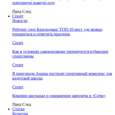
повторную пьяную езду
Пред
След
Спорт
Новости
Рейтинг саун Краснодара: ТОП-10 мест, где можно
попариться и отметить праздник
Спорт
Как в условиях самоизоляции тренируются кубанские
спортсмены
Спорт
В пригороде Анапы построят спортивный комплекс для
кадетской школы
Спорт
Кокорин рассказал о сокращении зарплаты в «Сочи»
Пред
След
Статьи
Культура