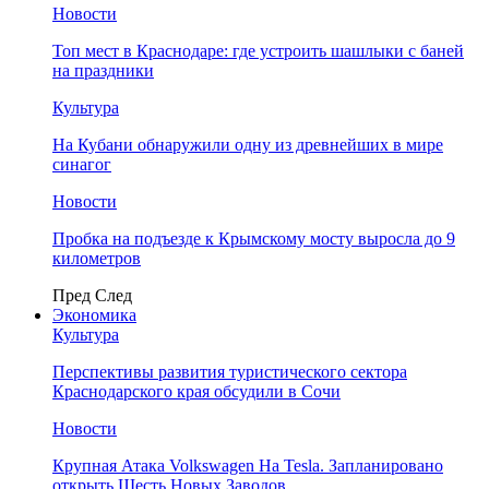
Новости
Топ мест в Краснодаре: где устроить шашлыки с баней
на праздники
Культура
На Кубани обнаружили одну из древнейших в мире
синагог
Новости
Пробка на подъезде к Крымскому мосту выросла до 9
километров
Пред
След
Экономика
Культура
Перспективы развития туристического сектора
Краснодарского края обсудили в Сочи
Новости
Крупная Атака Volkswagen На Tesla. Запланировано
открыть Шесть Новых Заводов