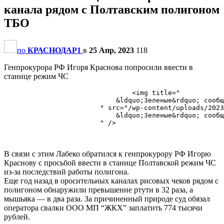
канала рядом с Полтавским полигоном
ТБО
по
КРАСНОДАР1
в
25 Апр, 2023
118
Генпрокурора РФ Игоря Краснова попросили ввести в
станице режим ЧС
                                <img title="

                            ​&ldquo;Зеленые&rdquo; сооб
                        " src="/wp-content/uploads/2023
                            ​&ldquo;Зеленые&rdquo; сооб
                        " />

В связи с этим Лабеко обратился к генпрокурору РФ Игорю
Краснову с просьбой ввести в станице Полтавской режим ЧС
из-за последствий работы полигона.
Еще год назад в оросительных каналах рисовых чеков рядом с
полигоном обнаружили превышение ртути в 32 раза, а
мышьяка — в два раза. За причиненный природе суд обязал
оператора свалки ООО МП “ЖКХ” заплатить 774 тысячи
рублей.