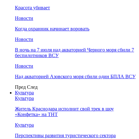
Красота убивает
Новости
Когда охранник начинает воровать
Новости
В ночь на 7 июля над акваторией Черного моря сбили 7
беспилотников ВСУ
Новости
Над акваторией Азовского моря сбили один БПЛА ВСУ
Пред
След
Культура
Культура
Житель Краснодара исполнит свой трек в шоу
«Конфетка» на ТНТ
Культура
Перспективы развития туристического сектора