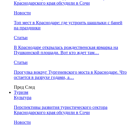
Краснодарского края обсудили в Сочи
Новости
Топ мест в Краснодаре: где устроить шашлыки с баней
на праздники
Статьи
В Краснодаре открылась рождественская ярмарка на
Пушкинской площади. Вот кто ждет там…
Статьи
Прогулка вокруг Тургеневского моста в Краснодаре. Что
остается в разрухе годами, а…
Пред
След
Туризм
Культура
Перспективы развития туристического сектора
Краснодарского края обсудили в Сочи
Новости