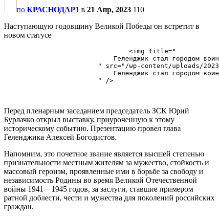
по
КРАСНОДАР1
в
21 Апр, 2023
110
Наступающую годовщину Великой Победы он встретит в
новом статусе
                                <img title="

                            Геленджик стал городом воин
                        " src="/wp-content/uploads/2023
                            Геленджик стал городом воин
                        " />

Перед пленарным заседанием председатель ЗСК Юрий
Бурлачко открыл выставку, приуроченную к этому
историческому событию. Презентацию провел глава
Геленджика Алексей Богодистов.
Напомним, это почетное звание является высшей степенью
признательности местным жителям за мужество, стойкость и
массовый героизм, проявленные ими в борьбе за свободу и
независимость Родины во время Великой Отечественной
войны 1941 – 1945 годов, за заслуги, ставшие примером
ратной доблести, чести и мужества для поколений российских
граждан.