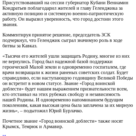
Присутствовавший на сессии губернатор Кубани Вениамин
Кондратьев поблагодарил жителей и главу Геленджика за
активную позицию и системную военно-патриотическую
работу. Он выразил уверенность, что город достоин этого
звания.
Комментируя принятое решение, председатель ЗСК
подчеркнул, что Геленджик сыграл значимую роль в ходе
битвы за Кавказ.
«Тысячи его жителей ушли защищать Родину, многие из них
не вернулись. Город был надежной базой поддержки
героической Малой земли и одновременно госпиталем, где
врачи возвращали к жизни раненых советских солдат. Будет
справедливо, если наступающую годовщину Великой Победы
он встретит в новом статусе. Звание «Город воинской
доблести» будет нашим выражением признательности всем,
кто отстаивал на этих рубежах свободу и независимость
нашей Родины. И одновременно напоминанием будущим
поколениям, какая высокая цена была заплачена за их мирную
жизнь», – подытожил Юрий Бурлачко.
Почетное звание «Город воинской доблести» также носят
Крымск, Темрюк и Армавир.