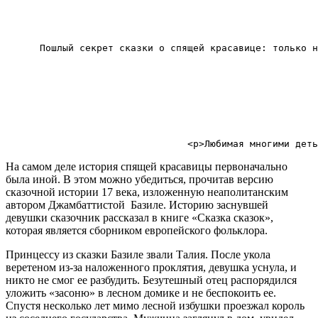
      Пошлый секрет сказки о спящей красавице: только н
На самом деле история спящей красавицы первоначально
была иной. В этом можно убедиться, прочитав версию
сказочной истории 17 века, изложенную неаполитанским
автором Джамбаттистой Базиле. Историю заснувшей
девушки сказочник рассказал в книге «Сказка сказок»,
которая является сборником европейского фольклора.
Принцессу из сказки Базиле звали Талия. После укола
веретеном из-за наложенного проклятия, девушка уснула, и
никто не смог ее разбудить. Безутешный отец распорядился
уложить «засоню» в лесном домике и не беспокоить ее.
Спустя несколько лет мимо лесной избушки проезжал король