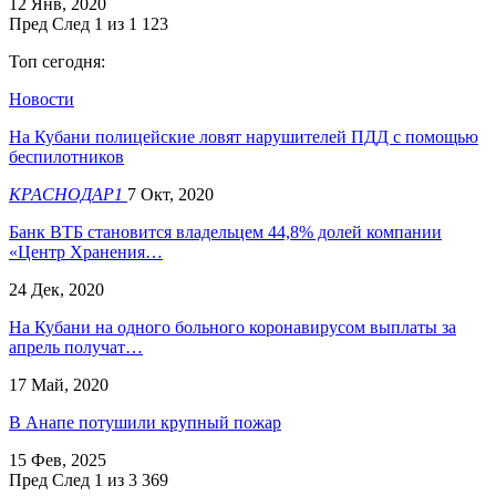
12 Янв, 2020
Пред
След
1 из 1 123
Топ сегодня:
Новости
На Кубани полицейские ловят нарушителей ПДД с помощью
беспилотников
КРАСНОДАР1
7 Окт, 2020
Банк ВТБ становится владельцем 44,8% долей компании
«Центр Хранения…
24 Дек, 2020
На Кубани на одного больного коронавирусом выплаты за
апрель получат…
17 Май, 2020
В Анапе потушили крупный пожар
15 Фев, 2025
Пред
След
1 из 3 369