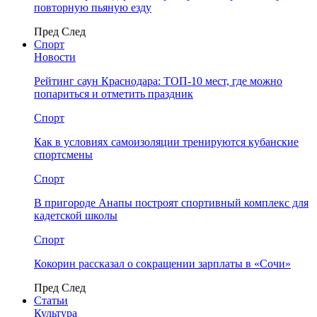
повторную пьяную езду
Пред
След
Спорт
Новости
Рейтинг саун Краснодара: ТОП-10 мест, где можно
попариться и отметить праздник
Спорт
Как в условиях самоизоляции тренируются кубанские
спортсмены
Спорт
В пригороде Анапы построят спортивный комплекс для
кадетской школы
Спорт
Кокорин рассказал о сокращении зарплаты в «Сочи»
Пред
След
Статьи
Культура