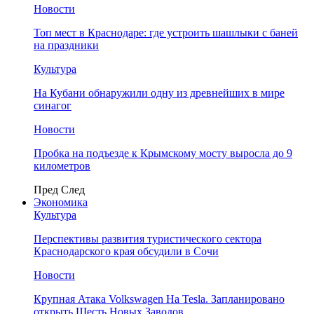
Новости
Топ мест в Краснодаре: где устроить шашлыки с баней
на праздники
Культура
На Кубани обнаружили одну из древнейших в мире
синагог
Новости
Пробка на подъезде к Крымскому мосту выросла до 9
километров
Пред
След
Экономика
Культура
Перспективы развития туристического сектора
Краснодарского края обсудили в Сочи
Новости
Крупная Атака Volkswagen На Tesla. Запланировано
открыть Шесть Новых Заводов