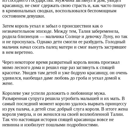
из соседнего государства. Мужчина заглянул в дом, увидел
красавицу, не смог сдержать свою страсть и, как часто пишут
в криминальных сводках, воспользовался беспомощным
состоянием девушки.
Затем король уехал и забыл о происшествии как о
незначительном эпизоде. Между тем, Талия забеременела,
родила близнецов — мальчика Солнце и девочку Луну, но так
и не проснулась. Однако дети смогли ее разбудить. Голодный
мальчик начал сосать палец матери и смог вынуть застрявшее
в нем веретено.
Через некоторое время развратный король вновь проезжал
мимо лесного дома и решил еще раз заглянуть к спящей
красотке. Увидев там детей и уже бодрую красавицу, он очень
удивился, наобещал даме любовь до гроба и уехал домой к
жене.
Королеве уже успели доложить о любовнице мужа.
Разъяренная супруга решила угробить малышей и их мать. В
самый последний момент королю удалось вырвать принцессу
из рук палача, а детей спас добрый слуга короля. В итоге жена
короля умерла, и он женился на своей возлюбленной Талии.
Так что настоящая история спящей красавицы вовсе не
невинна и изобилует пошлыми подробностями.