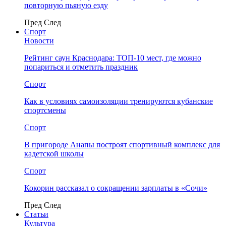
повторную пьяную езду
Пред
След
Спорт
Новости
Рейтинг саун Краснодара: ТОП-10 мест, где можно
попариться и отметить праздник
Спорт
Как в условиях самоизоляции тренируются кубанские
спортсмены
Спорт
В пригороде Анапы построят спортивный комплекс для
кадетской школы
Спорт
Кокорин рассказал о сокращении зарплаты в «Сочи»
Пред
След
Статьи
Культура