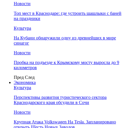
Новости
Топ мест в Краснодаре: где устроить шашлыки с баней
на праздники
Культура
На Кубани обнаружили одну из древнейших в мире
синагог
Новости
Пробка на подъезде к Крымскому мосту выросла до 9
километров
Пред
След
Экономика
Культура
Перспективы развития туристического сектора
Краснодарского края обсудили в Сочи
Новости
Крупная Атака Volkswagen На Tesla. Запланировано
открыть Шесть Новых Заводов