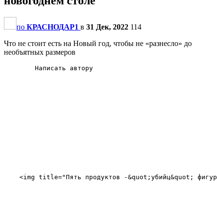
новогоднем столе
по
КРАСНОДАР1
в
31 Дек, 2022
114
Что не стоит есть на Новый год, чтобы не «разнесло» до
необъятных размеров
        Написать автору

    <img title="Пять продуктов -&quot;убийц&quot; фигур