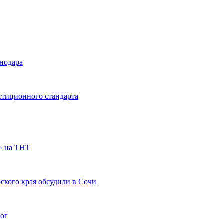
снодара
стиционного стандарта
» на ТНТ
ского края обсудили в Сочи
гог