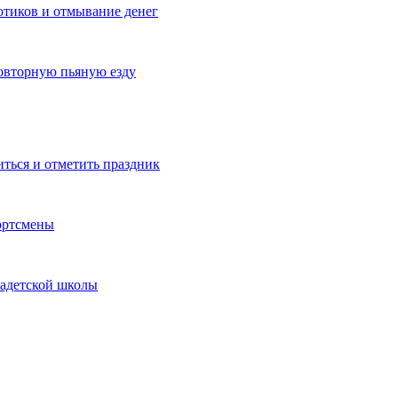
котиков и отмывание денег
овторную пьяную езду
иться и отметить праздник
ортсмены
кадетской школы