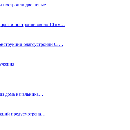
и построили две новые
дорог и построили около 10 км…
конструкций благоустроили 63…
лужения
о из дома начальника…
 акций предусмотрена…