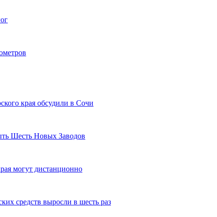
гог
лометров
ского края обсудили в Сочи
рыть Шесть Новых Заводов
рая могут дистанционно
ких средств выросли в шесть раз