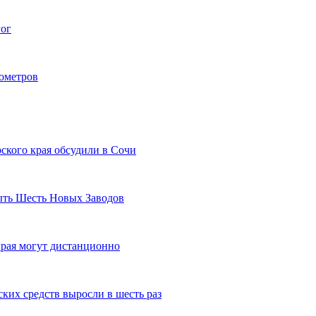
гог
лометров
ского края обсудили в Сочи
рыть Шесть Новых Заводов
рая могут дистанционно
ких средств выросли в шесть раз