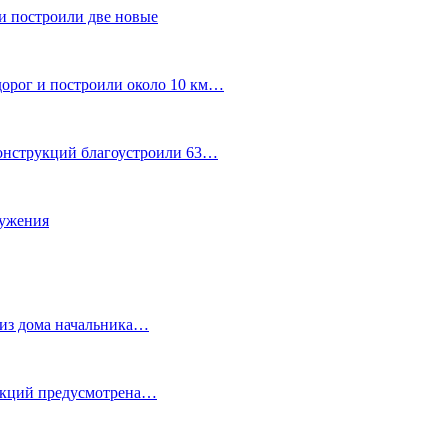
и построили две новые
дорог и построили около 10 км…
конструкций благоустроили 63…
лужения
о из дома начальника…
 акций предусмотрена…