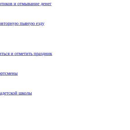
котиков и отмывание денег
овторную пьяную езду
иться и отметить праздник
ортсмены
кадетской школы