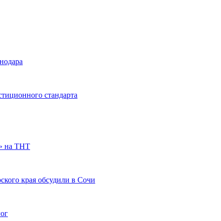
снодара
стиционного стандарта
» на ТНТ
ского края обсудили в Сочи
гог