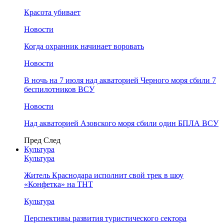
Красота убивает
Новости
Когда охранник начинает воровать
Новости
В ночь на 7 июля над акваторией Черного моря сбили 7
беспилотников ВСУ
Новости
Над акваторией Азовского моря сбили один БПЛА ВСУ
Пред
След
Культура
Культура
Житель Краснодара исполнит свой трек в шоу
«Конфетка» на ТНТ
Культура
Перспективы развития туристического сектора