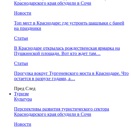
Краснодарского края обсудили в Сочи
Новости
Топ мест в Краснодаре: где устроить шашлыки с баней
на праздники
Статьи
В Краснодаре открылась рождественская ярмарка на
Пушкинской площади. Вот кто ждет там…
Статьи
Прогулка вокруг Тургеневского моста в Краснодаре. Что
остается в разрухе годами, а…
Пред
След
Туризм
Культура
Перспективы развития туристического сектора
Краснодарского края обсудили в Сочи
Новости