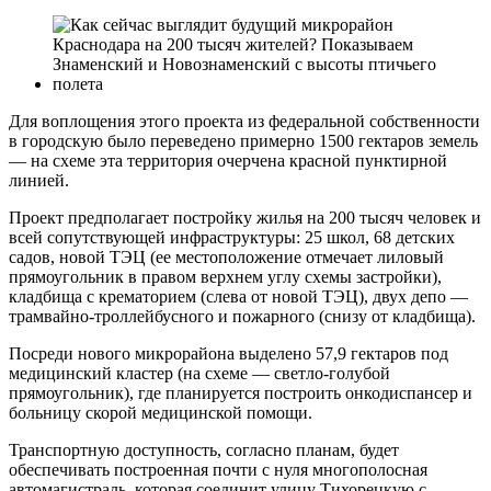
Для воплощения этого проекта из федеральной собственности
в городскую было переведено примерно 1500 гектаров земель
— на схеме эта территория очерчена красной пунктирной
линией.
Проект предполагает постройку жилья на 200 тысяч человек и
всей сопутствующей инфраструктуры: 25 школ, 68 детских
садов, новой ТЭЦ (ее местоположение отмечает лиловый
прямоугольник в правом верхнем углу схемы застройки),
кладбища с крематорием (слева от новой ТЭЦ), двух депо —
трамвайно-троллейбусного и пожарного (снизу от кладбища).
Посреди нового микрорайона выделено 57,9 гектаров под
медицинский кластер (на схеме — светло-голубой
прямоугольник), где планируется построить онкодиспансер и
больницу скорой медицинской помощи.
Транспортную доступность, согласно планам, будет
обеспечивать построенная почти с нуля многополосная
автомагистраль, которая соединит улицу Тихорецкую с