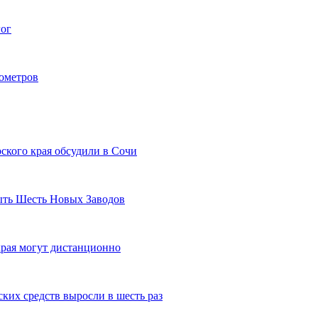
гог
лометров
ского края обсудили в Сочи
рыть Шесть Новых Заводов
рая могут дистанционно
ких средств выросли в шесть раз