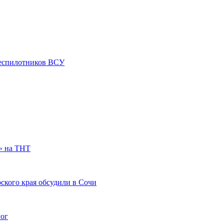
 беспилотников ВСУ
» на ТНТ
ского края обсудили в Сочи
гог