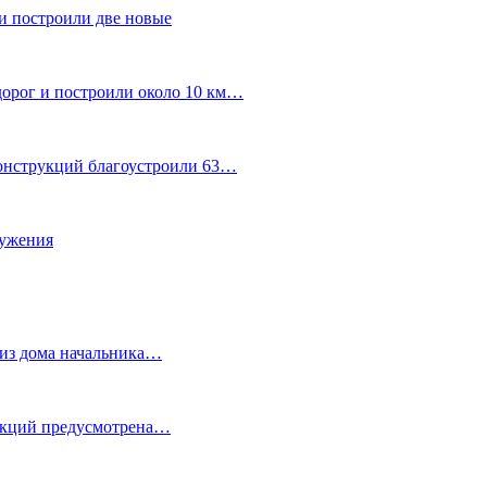
и построили две новые
дорог и построили около 10 км…
конструкций благоустроили 63…
лужения
о из дома начальника…
 акций предусмотрена…