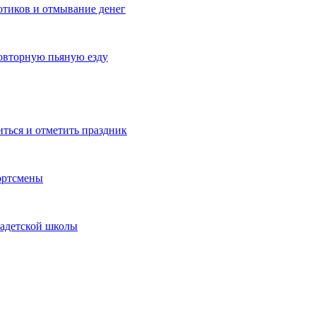
котиков и отмывание денег
овторную пьяную езду
иться и отметить праздник
ортсмены
кадетской школы