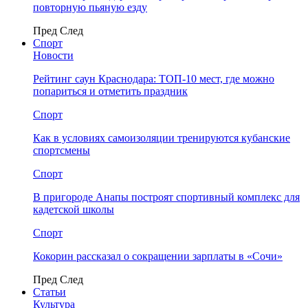
повторную пьяную езду
Пред
След
Спорт
Новости
Рейтинг саун Краснодара: ТОП-10 мест, где можно
попариться и отметить праздник
Спорт
Как в условиях самоизоляции тренируются кубанские
спортсмены
Спорт
В пригороде Анапы построят спортивный комплекс для
кадетской школы
Спорт
Кокорин рассказал о сокращении зарплаты в «Сочи»
Пред
След
Статьи
Культура