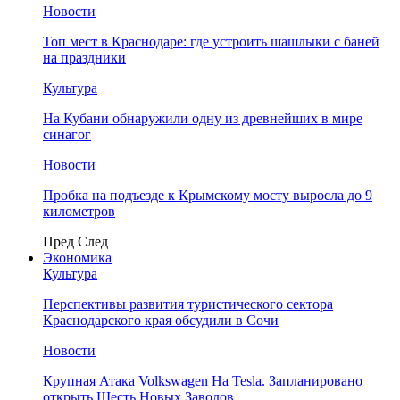
Новости
Топ мест в Краснодаре: где устроить шашлыки с баней
на праздники
Культура
На Кубани обнаружили одну из древнейших в мире
синагог
Новости
Пробка на подъезде к Крымскому мосту выросла до 9
километров
Пред
След
Экономика
Культура
Перспективы развития туристического сектора
Краснодарского края обсудили в Сочи
Новости
Крупная Атака Volkswagen На Tesla. Запланировано
открыть Шесть Новых Заводов