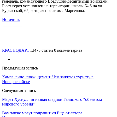
генерала, командующего Воздушно-десантными войсками.
Бюст героя установлен на территории школы № 6 на ул.
Бургасской, 65, которая носит имя Маргелова.
Источник
КРАСНОДАР1
13475 статей
0 комментариев
Предыдущая запись
Хамса, вино, пляж, цемент. Чем заняться туристу в
Новороссийске
Следующая запись
​Марат Хуснуллин назвал стадион Галицкого “объектом
мирового уровня”
Вам также могут понравиться
Еще от автора