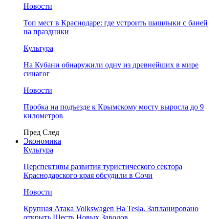
Новости
Топ мест в Краснодаре: где устроить шашлыки с баней
на праздники
Культура
На Кубани обнаружили одну из древнейших в мире
синагог
Новости
Пробка на подъезде к Крымскому мосту выросла до 9
километров
Пред
След
Экономика
Культура
Перспективы развития туристического сектора
Краснодарского края обсудили в Сочи
Новости
Крупная Атака Volkswagen На Tesla. Запланировано
открыть Шесть Новых Заводов