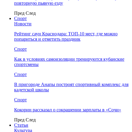
повторную пьяную езду
Пред
След
Спорт
Новости
Рейтинг саун Краснодара: ТОП-10 мест, где можно
попариться и отметить праздник
Спорт
Как в условиях самоизоляции тренируются кубанские
спортсмены
Спорт
В пригороде Анапы построят спортивный комплекс для
кадетской школы
Спорт
Кокорин рассказал о сокращении зарплаты в «Сочи»
Пред
След
Статьи
Культура