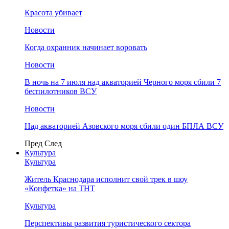
Красота убивает
Новости
Когда охранник начинает воровать
Новости
В ночь на 7 июля над акваторией Черного моря сбили 7
беспилотников ВСУ
Новости
Над акваторией Азовского моря сбили один БПЛА ВСУ
Пред
След
Культура
Культура
Житель Краснодара исполнит свой трек в шоу
«Конфетка» на ТНТ
Культура
Перспективы развития туристического сектора