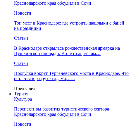
Краснодарского края обсудили в Сочи
Новости
Топ мест в Краснодаре: где устроить шашлыки с баней
на праздники
Статьи
В Краснодаре открылась рождественская ярмарка на
Пушкинской площади. Вот кто ждет там…
Статьи
Прогулка вокруг Тургеневского моста в Краснодаре. Что
остается в разрухе годами, а…
Пред
След
Туризм
Культура
Перспективы развития туристического сектора
Краснодарского края обсудили в Сочи
Новости