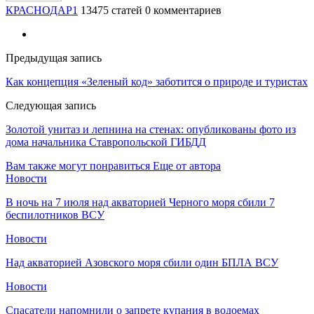
КРАСНОДАР1
13475 статей
0 комментариев
Предыдущая запись
Как концепция «Зеленый код» заботится о природе и туристах
Следующая запись
​Золотой унитаз и лепнина на стенах: опубликованы фото из
дома начальника Ставропольской ГИБДД
Вам также могут понравиться
Еще от автора
Новости
В ночь на 7 июля над акваторией Черного моря сбили 7
беспилотников ВСУ
Новости
Над акваторией Азовского моря сбили один БПЛА ВСУ
Новости
Спасатели напомнили о запрете купания в водоемах