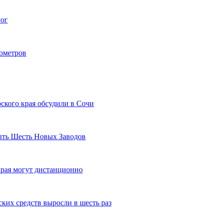
гог
лометров
ского края обсудили в Сочи
рыть Шесть Новых Заводов
рая могут дистанционно
ких средств выросли в шесть раз