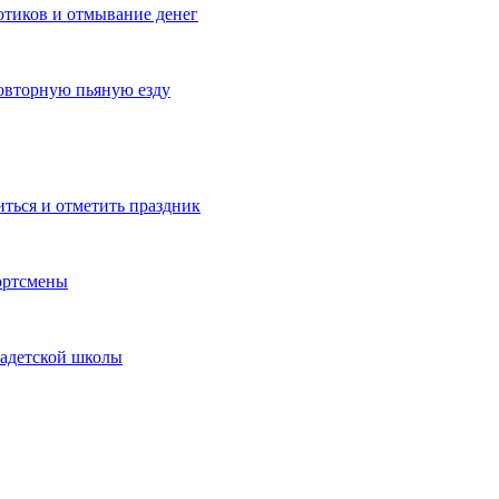
котиков и отмывание денег
овторную пьяную езду
иться и отметить праздник
ортсмены
кадетской школы