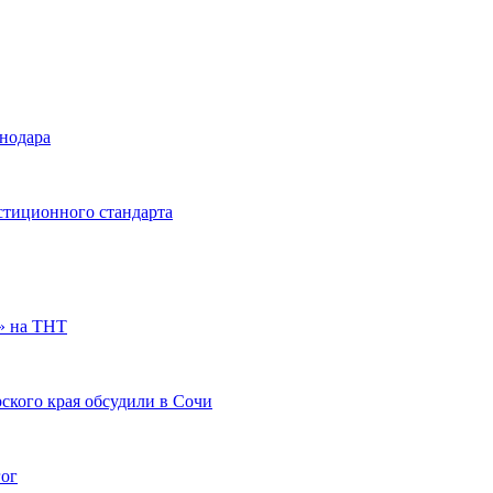
снодара
стиционного стандарта
» на ТНТ
ского края обсудили в Сочи
гог