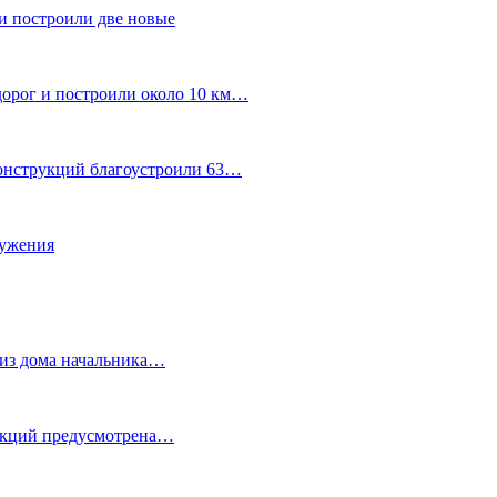
и построили две новые
дорог и построили около 10 км…
конструкций благоустроили 63…
лужения
о из дома начальника…
 акций предусмотрена…