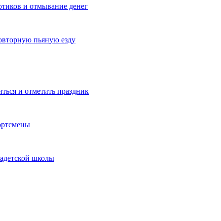
котиков и отмывание денег
овторную пьяную езду
иться и отметить праздник
ортсмены
кадетской школы