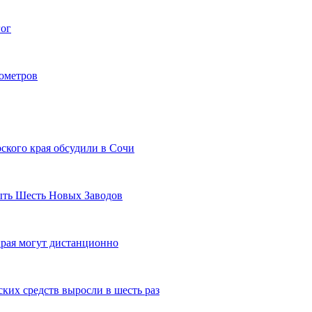
гог
лометров
ского края обсудили в Сочи
рыть Шесть Новых Заводов
рая могут дистанционно
ких средств выросли в шесть раз