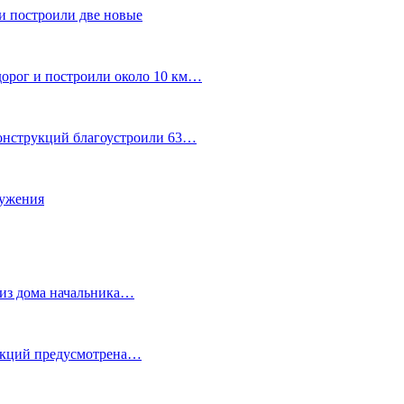
и построили две новые
дорог и построили около 10 км…
конструкций благоустроили 63…
лужения
о из дома начальника…
 акций предусмотрена…