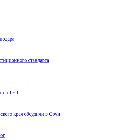
снодара
стиционного стандарта
» на ТНТ
ского края обсудили в Сочи
гог